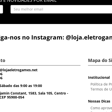
iga-nos no Instagram: @loja.eletroga
to
Mapa do S
@lojaeletrogames.net
96
Institucional
96
Política de P
Sábado das 9:00 as 19:00
Termos de U
amin Constant, 1583, Sala 105, Centro -
 CEP 95900-054
Nossas Dicas
Como aprove