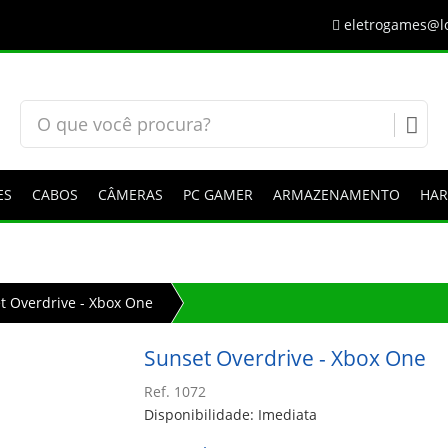
eletrogames@lo
ES
CABOS
CÂMERAS
PC GAMER
ARMAZENAMENTO
HA
t Overdrive - Xbox One
Sunset Overdrive - Xbox One
Ref. 1072
Disponibilidade: Imediata