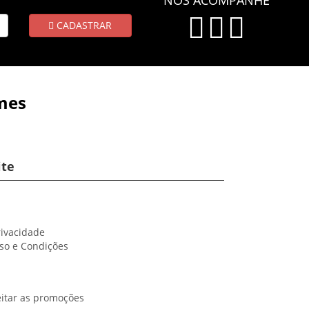
CADASTRAR
mes
ite
rivacidade
so e Condições
itar as promoções