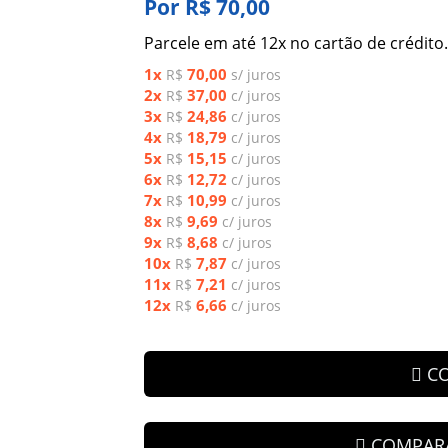
Por R$ 70,00
Parcele em até 12x no cartão de crédito.
1x
70,00
R$
s/ juros
2x
37,00
R$
c/ juros
3x
24,86
R$
c/ juros
4x
18,79
R$
c/ juros
5x
15,15
R$
c/ juros
6x
12,72
R$
c/ juros
7x
10,99
R$
c/ juros
8x
9,69
R$
c/ juros
9x
8,68
R$
c/ juros
10x
7,87
R$
c/ juros
11x
7,21
R$
c/ juros
12x
6,66
R$
c/ juros
C
COMPAR