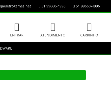
jaeletrogames.net
51 99660-4996
51 99660-4996
ENTRAR
ATENDIMENTO
CARRINHO
RDWARE