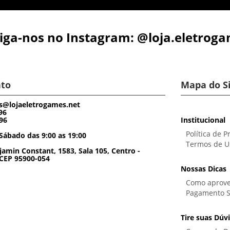
iga-nos no Instagram: @loja.eletrog
to
Mapa do S
s@lojaeletrogames.net
96
96
Institucional
Política de P
Sábado das 9:00 as 19:00
Termos de U
amin Constant, 1583, Sala 105, Centro -
 CEP 95900-054
Nossas Dicas
Como aprove
Pagamento 
Tire suas Dúv