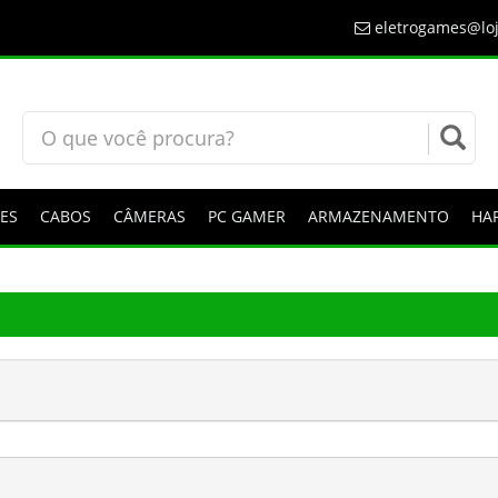
eletrogames@loj
ES
CABOS
CÂMERAS
PC GAMER
ARMAZENAMENTO
HA