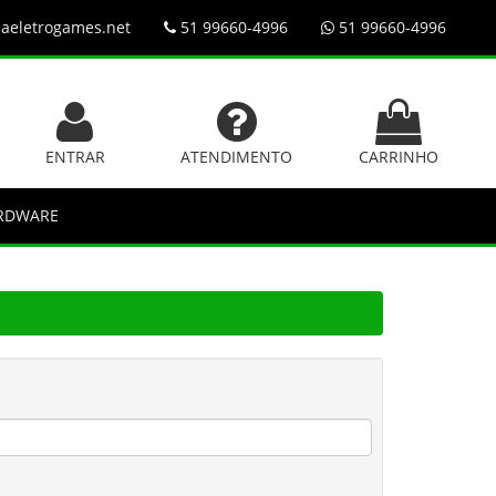
aeletrogames.net
51 99660-4996
51 99660-4996
ENTRAR
ATENDIMENTO
CARRINHO
RDWARE