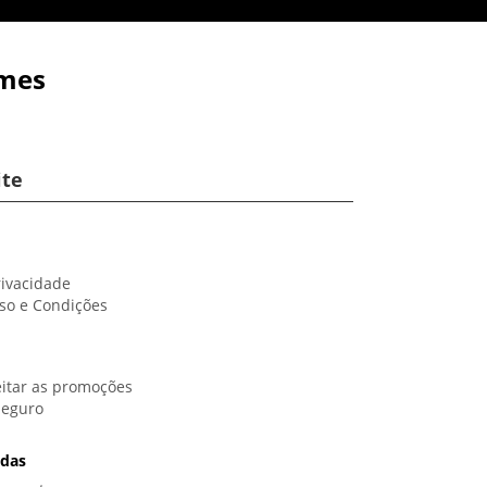
ames
ite
rivacidade
so e Condições
itar as promoções
Seguro
idas