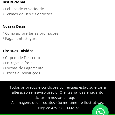
Institucional
Política de Privacidade
Termos de Uso e Condições
Nossas Dicas
Como aproveitar as promoções
Pagamento Seguro
Tire suas Dúvidas
Cupom de Desconto
Entregas e frete
Formas de Pagamento
Trocas e Devoluções
Todos os preços e condições comerciais estão sujeitos a
alteração sem aviso prévio. Ofertas válidas enquanto
durarem nossos estoques.
As imagens dos produtos são meramente ilustrativas.
CNPJ: 28.429.372/0002-38