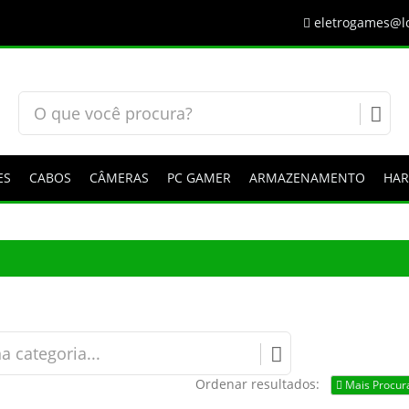
eletrogames@lo
ES
CABOS
CÂMERAS
PC GAMER
ARMAZENAMENTO
HA
Ordenar resultados:
Mais Procur