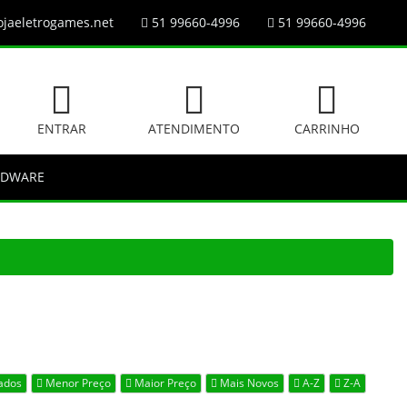
jaeletrogames.net
51 99660-4996
51 99660-4996
ENTRAR
ATENDIMENTO
CARRINHO
RDWARE
ados
Menor Preço
Maior Preço
Mais Novos
A-Z
Z-A