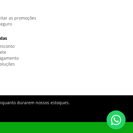
itar as promoções
Seguro
idas
esconto
rete
Pagamento
oluções
s enquanto durarem nossos estoques.