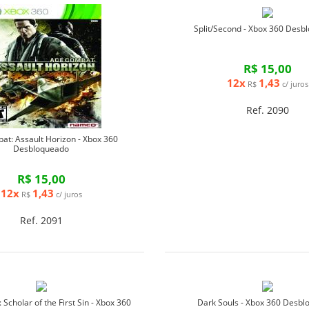
Split/Second - Xbox 360 Desb
R$ 15,00
12x
1,43
R$
c/ juros
Ref. 2090
at: Assault Horizon - Xbox 360
Desbloqueado
R$ 15,00
12x
1,43
R$
c/ juros
Ref. 2091
: Scholar of the First Sin - Xbox 360
Dark Souls - Xbox 360 Desb