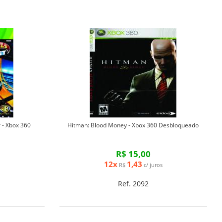
 - Xbox 360
Hitman: Blood Money - Xbox 360 Desbloqueado
R$ 15,00
12x
1,43
R$
c/ juros
Ref. 2092