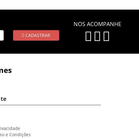
NOS ACOMPANHE
CADASTRAR
mes
ite
rivacidade
so e Condições