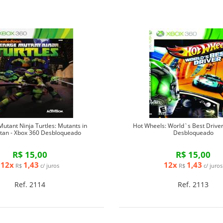
utant Ninja Turtles: Mutants in
Hot Wheels: World`s Best Driver
tan - Xbox 360 Desbloqueado
Desbloqueado
R$ 15,00
R$ 15,00
12x
1,43
12x
1,43
R$
c/ juros
R$
c/ juros
Ref. 2114
Ref. 2113