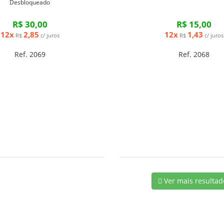
Desbloqueado
R$ 30,00
R$ 15,00
12x
2,85
12x
1,43
R$
c/ juros
R$
c/ juros
Ref. 2069
Ref. 2068
Ver mais resultad