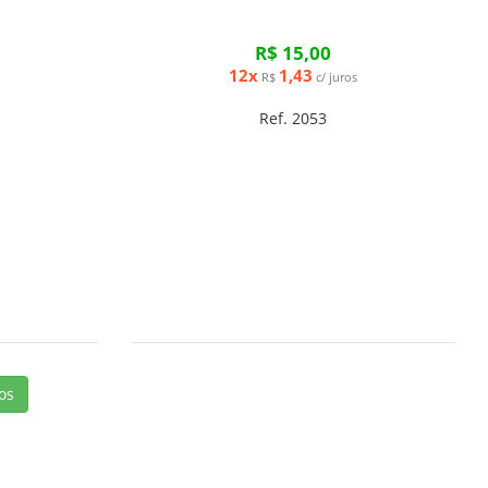
R$ 15,00
12x
1,43
R$
c/ juros
Ref. 2053
os