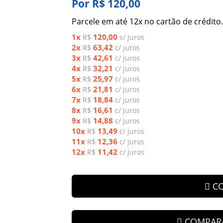
Por R$ 120,00
Parcele em até 12x no cartão de crédito.
1x
120,00
R$
s/ juros
2x
63,42
R$
c/ juros
3x
42,61
R$
c/ juros
4x
32,21
R$
c/ juros
5x
25,97
R$
c/ juros
6x
21,81
R$
c/ juros
7x
18,84
R$
c/ juros
8x
16,61
R$
c/ juros
9x
14,88
R$
c/ juros
10x
13,49
R$
c/ juros
11x
12,36
R$
c/ juros
12x
11,42
R$
c/ juros
C
COMPAR