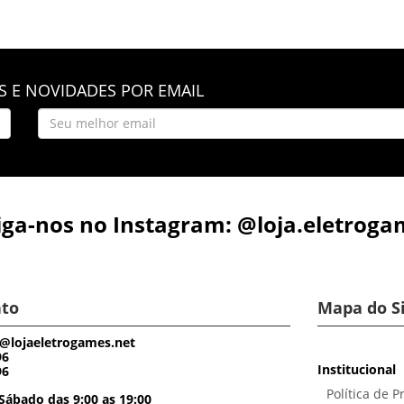
 E NOVIDADES POR EMAIL
iga-nos no Instagram: @loja.eletroga
to
Mapa do S
@lojaeletrogames.net
96
Institucional
96
Política de P
Sábado das 9:00 as 19:00