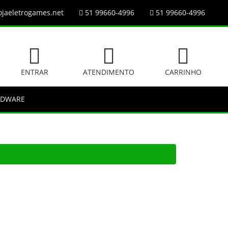
jaeletrogames.net
51 99660-4996
51 99660-4996
ENTRAR
ATENDIMENTO
CARRINHO
RDWARE