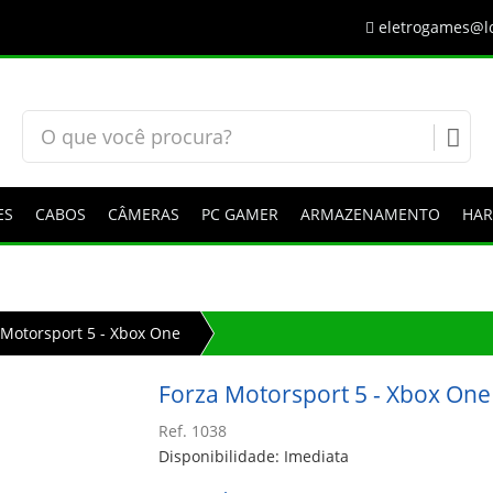
eletrogames@lo
ES
CABOS
CÂMERAS
PC GAMER
ARMAZENAMENTO
HA
 Motorsport 5 - Xbox One
Forza Motorsport 5 - Xbox One
Ref. 1038
Disponibilidade: Imediata