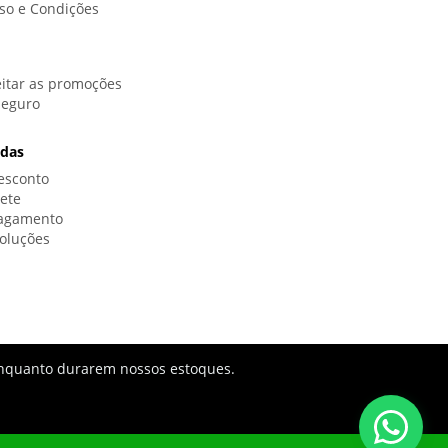
so e Condições
itar as promoções
Seguro
idas
esconto
rete
Pagamento
oluções
s enquanto durarem nossos estoques.