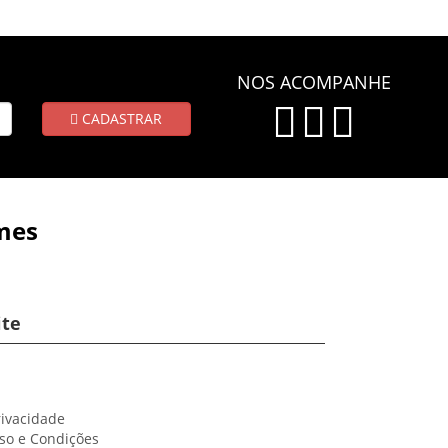
NOS ACOMPANHE
CADASTRAR
mes
ite
rivacidade
so e Condições