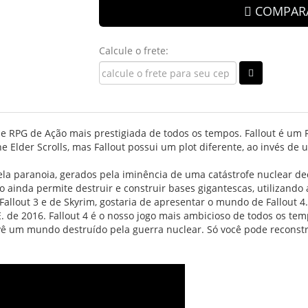
COMPAR
Calcule o frete:
de RPG de Ação mais prestigiada de todos os tempos. Fallout é um 
Elder Scrolls, mas Fallout possui um plot diferente, ao invés de
a paranoia, gerados pela iminência de uma catástrofe nuclear dec
go ainda permite destruir e construir bases gigantescas, utilizand
allout 3 e de Skyrim, gostaria de apresentar o mundo de Fallout 
E. de 2016. Fallout 4 é o nosso jogo mais ambicioso de todos os t
vê um mundo destruído pela guerra nuclear. Só você pode reconst