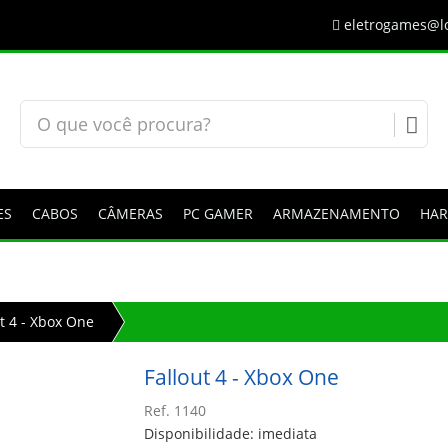
eletrogames@lo
ES
CABOS
CÂMERAS
PC GAMER
ARMAZENAMENTO
HA
ut 4 - Xbox One
Fallout 4 - Xbox One
Ref. 1140
Disponibilidade: imediata