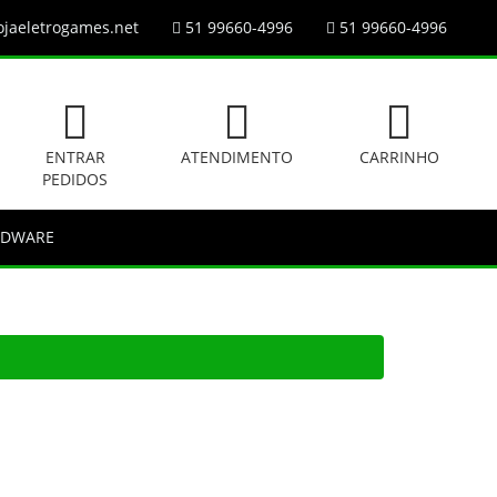
jaeletrogames.net
51 99660-4996
51 99660-4996
ENTRAR
ATENDIMENTO
CARRINHO
PEDIDOS
RDWARE