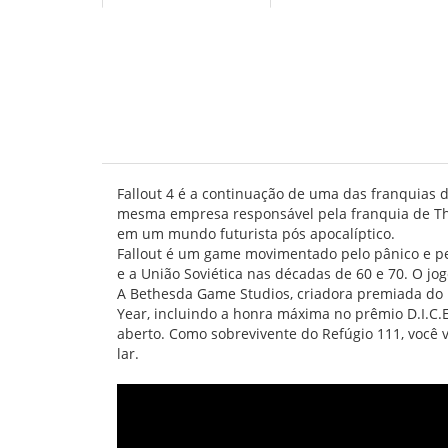
Fallout 4 é a continuação de uma das franquias 
mesma empresa responsável pela franquia de The 
em um mundo futurista pós apocalíptico.
Fallout é um game movimentado pelo pânico e pel
e a União Soviética nas décadas de 60 e 70. O jo
A Bethesda Game Studios, criadora premiada do F
Year, incluindo a honra máxima no prêmio D.I.C.
aberto. Como sobrevivente do Refúgio 111, você 
lar.