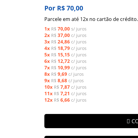
Por R$ 70,00
Parcele em até 12x no cartão de crédito.
1x
70,00
R$
s/ juros
2x
37,00
R$
c/ juros
3x
24,86
R$
c/ juros
4x
18,79
R$
c/ juros
5x
15,15
R$
c/ juros
6x
12,72
R$
c/ juros
7x
10,99
R$
c/ juros
8x
9,69
R$
c/ juros
9x
8,68
R$
c/ juros
10x
7,87
R$
c/ juros
11x
7,21
R$
c/ juros
12x
6,66
R$
c/ juros
C