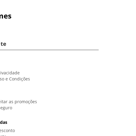
mes
ite
rivacidade
so e Condições
itar as promoções
Seguro
idas
esconto