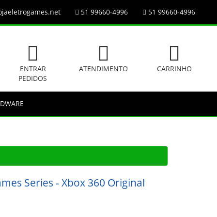
jaeletrogames.net
51 99660-4996
51 99660-4996
ENTRAR
ATENDIMENTO
CARRINHO
PEDIDOS
RDWARE
ames Series - Xbox 360 Original