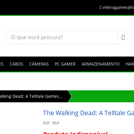
eletrogames@lo
ES
CABOS
CÂMERAS
PC GAMER
ARMAZENAMENTO
HA
lking Dead: A Telltale Games...
The Walking Dead: A Telltale G
Ref. 964