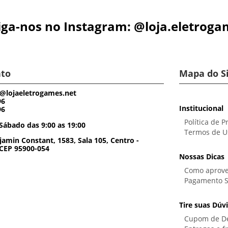
iga-nos no Instagram: @loja.eletroga
to
Mapa do S
@lojaeletrogames.net
96
Institucional
96
Política de P
Sábado das 9:00 as 19:00
Termos de U
amin Constant, 1583, Sala 105, Centro -
 CEP 95900-054
Nossas Dicas
Como aprove
Pagamento 
Tire suas Dúv
Cupom de D