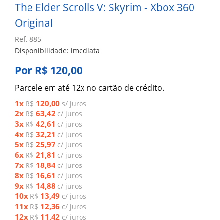
The Elder Scrolls V: Skyrim - Xbox 360
Original
Ref. 885
Disponibilidade: imediata
Por R$ 120,00
Parcele em até 12x no cartão de crédito.
1x
120,00
R$
s/ juros
2x
63,42
R$
c/ juros
3x
42,61
R$
c/ juros
4x
32,21
R$
c/ juros
5x
25,97
R$
c/ juros
6x
21,81
R$
c/ juros
7x
18,84
R$
c/ juros
8x
16,61
R$
c/ juros
9x
14,88
R$
c/ juros
10x
13,49
R$
c/ juros
11x
12,36
R$
c/ juros
12x
11,42
R$
c/ juros