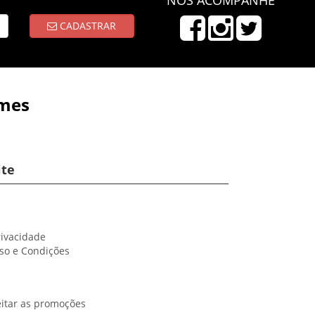
CADASTRAR
ames
ite
rivacidade
so e Condições
itar as promoções