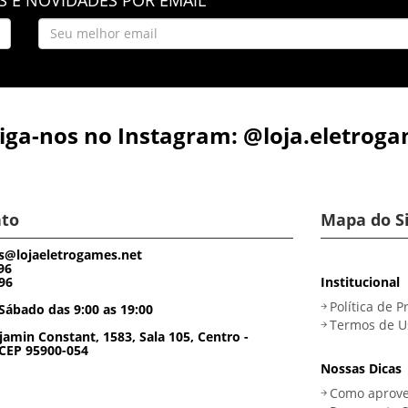
iga-nos no Instagram: @loja.eletrog
to
Mapa do S
s@lojaeletrogames.net
96
96
Institucional
Política de P
Sábado das 9:00 as 19:00
Termos de U
amin Constant, 1583, Sala 105, Centro -
 CEP 95900-054
Nossas Dicas
Como aprove