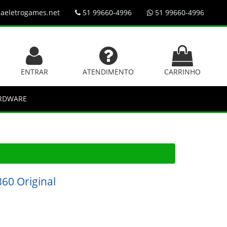
aeletrogames.net
51 99660-4996
51 99660-4996
ENTRAR
ATENDIMENTO
CARRINHO
RDWARE
360 Original