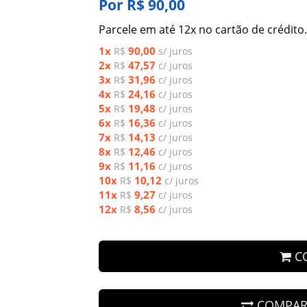
Por R$ 90,00
Parcele em até 12x no cartão de crédito.
1x
90,00
R$
s/ juros
2x
47,57
R$
c/ juros
3x
31,96
R$
c/ juros
4x
24,16
R$
c/ juros
5x
19,48
R$
c/ juros
6x
16,36
R$
c/ juros
7x
14,13
R$
c/ juros
8x
12,46
R$
c/ juros
9x
11,16
R$
c/ juros
10x
10,12
R$
c/ juros
11x
9,27
R$
c/ juros
12x
8,56
R$
c/ juros
C
COMPAR