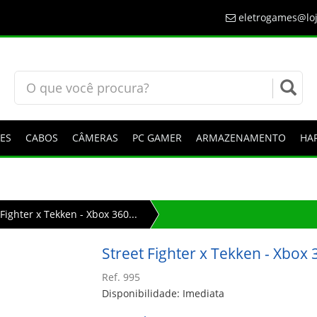
eletrogames@loj
ES
CABOS
CÂMERAS
PC GAMER
ARMAZENAMENTO
HA
 Fighter x Tekken - Xbox 360...
Street Fighter x Tekken - Xbox 
Ref. 995
Disponibilidade: Imediata