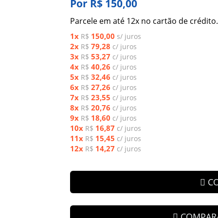
Por R$ 150,00
Parcele em até 12x no cartão de crédito.
1x
150,00
R$
s/ juros
2x
79,28
R$
c/ juros
3x
53,27
R$
c/ juros
4x
40,26
R$
c/ juros
5x
32,46
R$
c/ juros
6x
27,26
R$
c/ juros
7x
23,55
R$
c/ juros
8x
20,76
R$
c/ juros
9x
18,60
R$
c/ juros
10x
16,87
R$
c/ juros
11x
15,45
R$
c/ juros
12x
14,27
R$
c/ juros
C
COMPAR