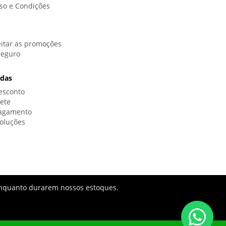
so e Condições
itar as promoções
Seguro
idas
esconto
rete
Pagamento
oluções
s enquanto durarem nossos estoques.