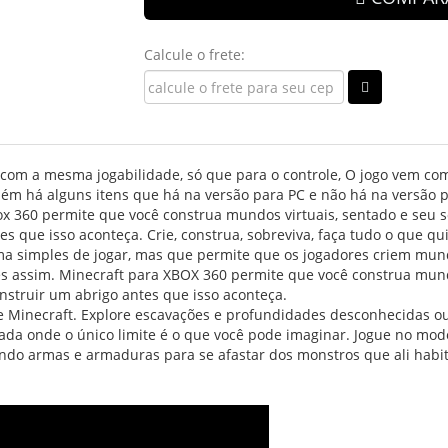
Calcule o frete:
 com a mesma jogabilidade, só que para o controle, O jogo vem c
bém há alguns itens que há na versão para PC e não há na versão 
ox 360 permite que você construa mundos virtuais, sentado e seu sof
es que isso aconteça. Crie, construa, sobreviva, faça tudo o que qu
a simples de jogar, mas que permite que os jogadores criem mund
les assim. Minecraft para XBOX 360 permite que você construa mundo
onstruir um abrigo antes que isso aconteça.
Minecraft. Explore escavações e profundidades desconhecidas ou 
nada onde o único limite é o que você pode imaginar. Jogue no mod
do armas e armaduras para se afastar dos monstros que ali habi