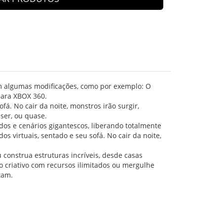
om algumas modificações, como por exemplo: O
para XBOX 360.
á. No cair da noite, monstros irão surgir,
iser, ou quase.
os e cenários gigantescos, liberando totalmente
s virtuais, sentado e seu sofá. No cair da noite,
construa estruturas incríveis, desde casas
o criativo com recursos ilimitados ou mergulhe
tam.