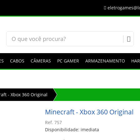
eletrogames@lo
ES
CABOS
CÂMERAS
PC GAMER
ARMAZENAMENTO
HA
aft - Xbox 360 Original
Minecraft - Xbox 360 Original
Ref. 757
Disponibilidade: imediata