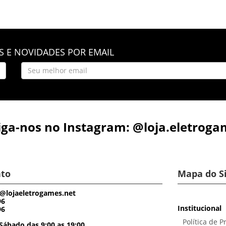
 E NOVIDADES POR EMAIL
iga-nos no Instagram: @loja.eletroga
to
Mapa do S
@lojaeletrogames.net
96
Institucional
96
Política de P
Sábado das 9:00 as 19:00