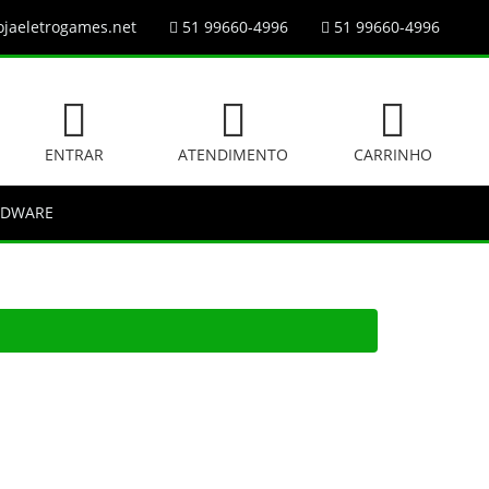
jaeletrogames.net
51 99660-4996
51 99660-4996
ENTRAR
ATENDIMENTO
CARRINHO
RDWARE