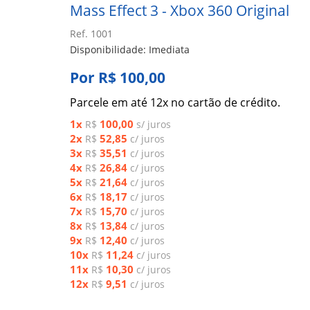
Mass Effect 3 - Xbox 360 Original
Ref. 1001
Disponibilidade: Imediata
Por R$ 100,00
Parcele em até 12x no cartão de crédito.
1x
100,00
R$
s/ juros
2x
52,85
R$
c/ juros
3x
35,51
R$
c/ juros
4x
26,84
R$
c/ juros
5x
21,64
R$
c/ juros
6x
18,17
R$
c/ juros
7x
15,70
R$
c/ juros
8x
13,84
R$
c/ juros
9x
12,40
R$
c/ juros
10x
11,24
R$
c/ juros
11x
10,30
R$
c/ juros
12x
9,51
R$
c/ juros