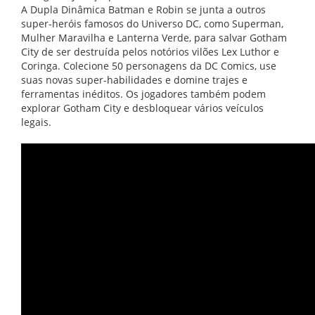
A Dupla Dinâmica Batman e Robin se junta a outros
super-heróis famosos do Universo DC, como Superman,
Mulher Maravilha e Lanterna Verde, para salvar Gotham
City de ser destruída pelos notórios vilões Lex Luthor e
Coringa. Colecione 50 personagens da DC Comics, use
suas novas super-habilidades e domine trajes e
ferramentas inéditos. Os jogadores também podem
explorar Gotham City e desbloquear vários veículos
legais.