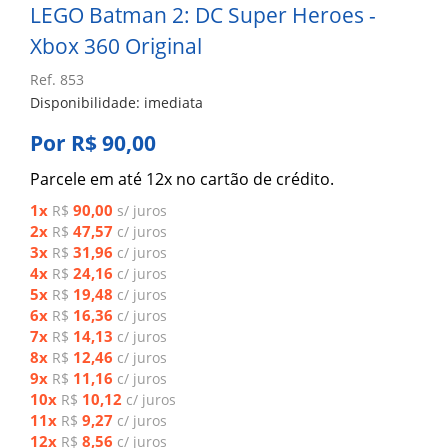
LEGO Batman 2: DC Super Heroes -
Xbox 360 Original
Ref. 853
Disponibilidade: imediata
Por R$ 90,00
Parcele em até 12x no cartão de crédito.
1x
90,00
R$
s/ juros
2x
47,57
R$
c/ juros
3x
31,96
R$
c/ juros
4x
24,16
R$
c/ juros
5x
19,48
R$
c/ juros
6x
16,36
R$
c/ juros
7x
14,13
R$
c/ juros
8x
12,46
R$
c/ juros
9x
11,16
R$
c/ juros
10x
10,12
R$
c/ juros
11x
9,27
R$
c/ juros
12x
8,56
R$
c/ juros