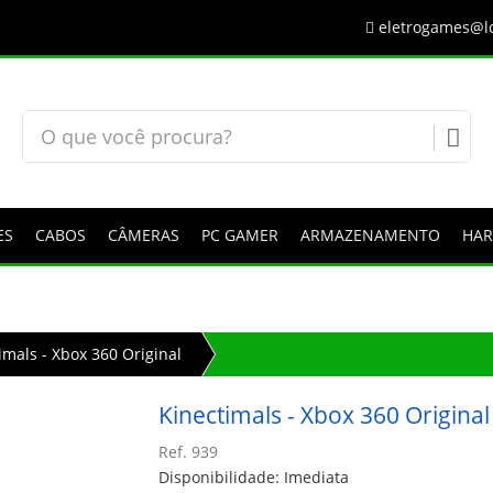
eletrogames@lo
ES
CABOS
CÂMERAS
PC GAMER
ARMAZENAMENTO
HA
imals - Xbox 360 Original
Kinectimals - Xbox 360 Original
Ref. 939
Disponibilidade: Imediata