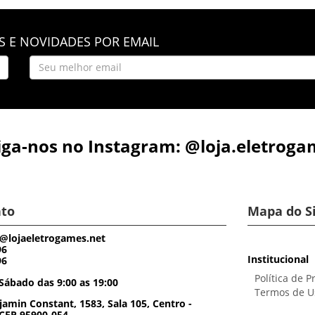
 E NOVIDADES POR EMAIL
iga-nos no Instagram: @loja.eletroga
to
Mapa do S
@lojaeletrogames.net
96
Institucional
96
Política de P
Sábado das 9:00 as 19:00
Termos de U
amin Constant, 1583, Sala 105, Centro -
 CEP 95900-054