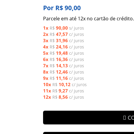
Por R$ 90,00
Parcele em até 12x no cartão de crédito.
1x
90,00
R$
s/ juros
2x
47,57
R$
c/ juros
3x
31,96
R$
c/ juros
4x
24,16
R$
c/ juros
5x
19,48
R$
c/ juros
6x
16,36
R$
c/ juros
7x
14,13
R$
c/ juros
8x
12,46
R$
c/ juros
9x
11,16
R$
c/ juros
10x
10,12
R$
c/ juros
11x
9,27
R$
c/ juros
12x
8,56
R$
c/ juros
C