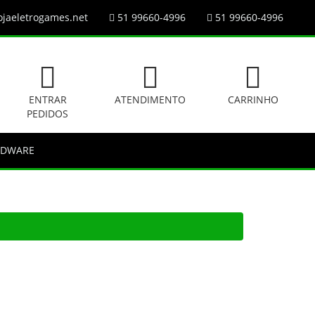
jaeletrogames.net
51 99660-4996
51 99660-4996
ENTRAR
ATENDIMENTO
CARRINHO
PEDIDOS
RDWARE