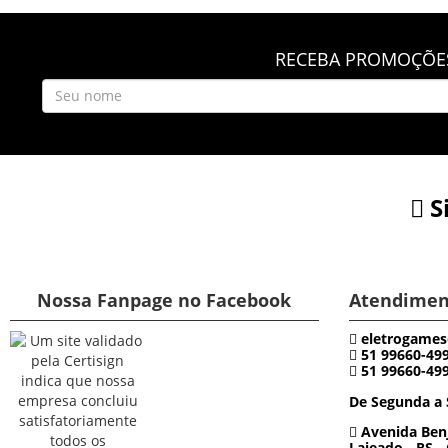
RECEBA PROMOÇÕES
S
Nossa Fanpage no Facebook
Atendimen
eletrogames
51 99660-49
51 99660-49
De Segunda a 
Avenida Benj
Lajeado - RS -