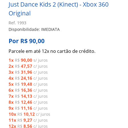
Just Dance Kids 2 (Kinect) - Xbox 360
Original
Ref. 1993
Disponibilidade: IMEDIATA
Por R$ 90,00
Parcele em até 12x no cartão de crédito.
1x
90,00
R$
s/ juros
2x
47,57
R$
c/ juros
3x
31,96
R$
c/ juros
4x
24,16
R$
c/ juros
5x
19,48
R$
c/ juros
6x
16,36
R$
c/ juros
7x
14,13
R$
c/ juros
8x
12,46
R$
c/ juros
9x
11,16
R$
c/ juros
10x
10,12
R$
c/ juros
11x
9,27
R$
c/ juros
12x
8,56
R$
c/ juros