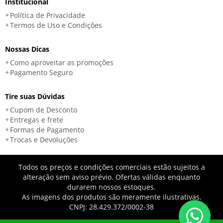
Institucional
Política de Privacidade
Termos de Uso e Condições
Nossas Dicas
Como aproveitar as promoções
Pagamento Seguro
Tire suas Dúvidas
Cupom de Desconto
Entregas e frete
Formas de Pagamento
Trocas e Devoluções
Todos os preços e condições comerciais estão sujeitos a
alteração sem aviso prévio. Ofertas válidas enquanto
durarem nossos estoques.
As imagens dos produtos são meramente ilustrativas.
CNPJ: 28.429.372/0002-38