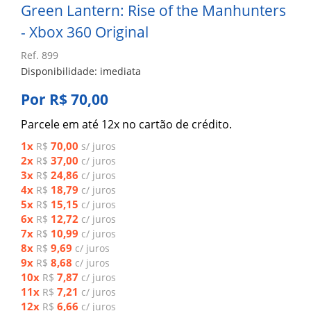
Green Lantern: Rise of the Manhunters
- Xbox 360 Original
Ref. 899
Disponibilidade: imediata
Por R$ 70,00
Parcele em até 12x no cartão de crédito.
1x
70,00
R$
s/ juros
2x
37,00
R$
c/ juros
3x
24,86
R$
c/ juros
4x
18,79
R$
c/ juros
5x
15,15
R$
c/ juros
6x
12,72
R$
c/ juros
7x
10,99
R$
c/ juros
8x
9,69
R$
c/ juros
9x
8,68
R$
c/ juros
10x
7,87
R$
c/ juros
11x
7,21
R$
c/ juros
12x
6,66
R$
c/ juros