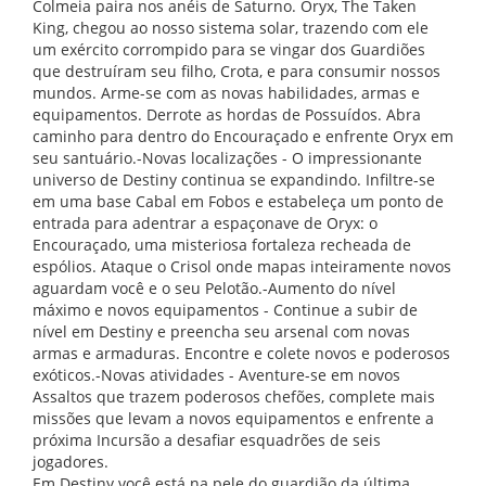
Colmeia paira nos anéis de Saturno. Oryx, The Taken
King, chegou ao nosso sistema solar, trazendo com ele
um exército corrompido para se vingar dos Guardiões
que destruíram seu filho, Crota, e para consumir nossos
mundos. Arme-se com as novas habilidades, armas e
equipamentos. Derrote as hordas de Possuídos. Abra
caminho para dentro do Encouraçado e enfrente Oryx em
seu santuário.-Novas localizações - O impressionante
universo de Destiny continua se expandindo. Infiltre-se
em uma base Cabal em Fobos e estabeleça um ponto de
entrada para adentrar a espaçonave de Oryx: o
Encouraçado, uma misteriosa fortaleza recheada de
espólios. Ataque o Crisol onde mapas inteiramente novos
aguardam você e o seu Pelotão.-Aumento do nível
máximo e novos equipamentos - Continue a subir de
nível em Destiny e preencha seu arsenal com novas
armas e armaduras. Encontre e colete novos e poderosos
exóticos.-Novas atividades - Aventure-se em novos
Assaltos que trazem poderosos chefões, complete mais
missões que levam a novos equipamentos e enfrente a
próxima Incursão a desafiar esquadrões de seis
jogadores.
Em Destiny você está na pele do guardião da última