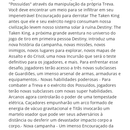
"Possuídas" através da manipulação da própria Treva.
Você deve encontrar um meio para se infiltrar em seu
impenetrável Encouraçado para derrotar The Taken King
antes que ele e seu exército negro consumam nossa
civilização levem nosso sistema solar à ruína.Destiny: The
Taken King, a próxima grande aventura no universo do
jogo de tiro em primeira pessoa Destiny, introduz uma
nova história da campanha, novas missões, novos
inimigos, novos lugares para explorar, novos mapas de
Assalto e do Crisol, uma nova Incursão que será o teste
definitivo para os jogadores, e mais. Para enfrentar esse
desafio, jogadores terão acesso a três novas subclasses
de Guardiões, um imenso arsenal de armas, armaduras e
equipamentos.- Novas habilidades poderosas - Para
combater a Treva e o exército dos Possuídos, jogadores
terão novas subclasses com novas super habilidades.
Arcanos agora controlarão o poder de uma tempestade
elétrica, Caçadores empunharão um arco formado de
energia de vácuo gravitacional e Titãs invocarão um
martelo voador que pode ver seus adversários à
distância ou desferir um devastador impacto corpo a
corpo.- Nova campanha - Um imenso Encouraçado da