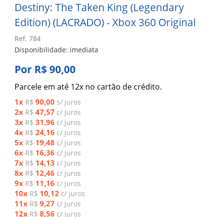
Destiny: The Taken King (Legendary
Edition) (LACRADO) - Xbox 360 Original
Ref. 784
Disponibilidade: imediata
Por R$ 90,00
Parcele em até 12x no cartão de crédito.
1x
90,00
R$
s/ juros
2x
47,57
R$
c/ juros
3x
31,96
R$
c/ juros
4x
24,16
R$
c/ juros
5x
19,48
R$
c/ juros
6x
16,36
R$
c/ juros
7x
14,13
R$
c/ juros
8x
12,46
R$
c/ juros
9x
11,16
R$
c/ juros
10x
10,12
R$
c/ juros
11x
9,27
R$
c/ juros
12x
8,56
R$
c/ juros