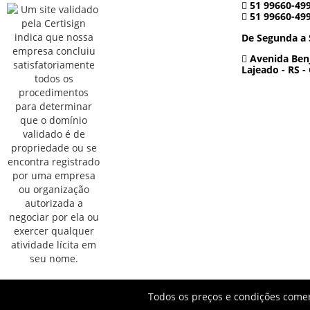
51 99660-49
51 99660-49
De Segunda a 
Avenida Benj
Lajeado - RS -
Todos os preços e condições comerc