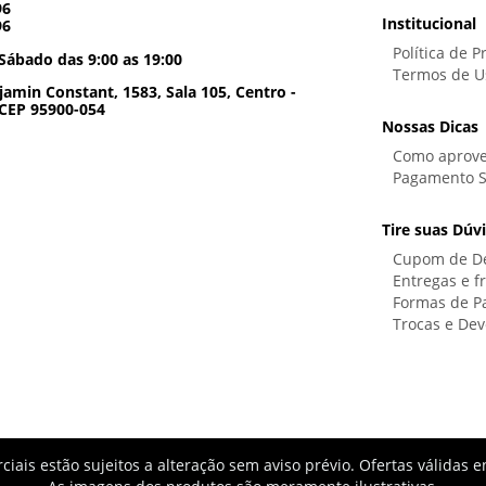
96
Institucional
96
Política de P
Sábado das 9:00 as 19:00
Termos de U
amin Constant, 1583, Sala 105, Centro -
 CEP 95900-054
Nossas Dicas
Como aprove
Pagamento 
Tire suas Dúv
Cupom de D
Entregas e f
Formas de 
Trocas e Dev
iais estão sujeitos a alteração sem aviso prévio. Ofertas válida