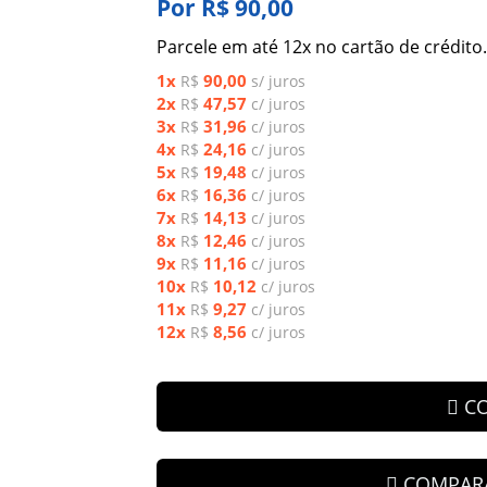
Por R$ 90,00
Parcele em até 12x no cartão de crédito.
1x
90,00
R$
s/ juros
2x
47,57
R$
c/ juros
3x
31,96
R$
c/ juros
4x
24,16
R$
c/ juros
5x
19,48
R$
c/ juros
6x
16,36
R$
c/ juros
7x
14,13
R$
c/ juros
8x
12,46
R$
c/ juros
9x
11,16
R$
c/ juros
10x
10,12
R$
c/ juros
11x
9,27
R$
c/ juros
12x
8,56
R$
c/ juros
C
COMPAR