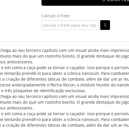
Calcule o frete:
s chega ao seu terceiro capítulo com um visual ainda mais impressi
 muito mais do que um rostinho bonito. O grande destaque do jog
eus antecessores.
a e em como a caça pode se tornar o caçador. Isso porque o person
e tentarão prendê-lo para obter a icônica nanosuit. Para combat
 a criação de diferentes táticas de combate, além de dar um ar mu
 acesse antecipadamente o flecha Recon, o módulo Hunter do nano
 e três plaquetas de identificação exclusivas.
s chega ao seu terceiro capítulo com um visual ainda mais impressi
 muito mais do que um rostinho bonito. O grande destaque do jog
eus antecessores.
a e em como a caça pode se tornar o caçador. Isso porque o person
e tentarão prendê-lo para obter a icônica nanosuit. Para combat
 a criação de diferentes táticas de combate, além de dar um ar mu