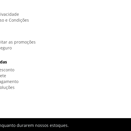
rivacidade
so e Condições
itar as promoções
Seguro
idas
esconto
rete
Pagamento
oluções
s enquanto durarem nossos estoques.