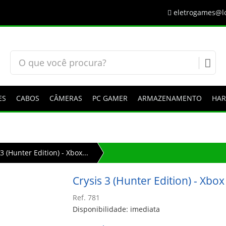
eletrogames@lo
ES
CABOS
CÂMERAS
PC GAMER
ARMAZENAMENTO
HA
3 (Hunter Edition) - Xbox...
Crysis 3 (Hunter Edition) - Xbox
Ref. 781
Disponibilidade: imediata