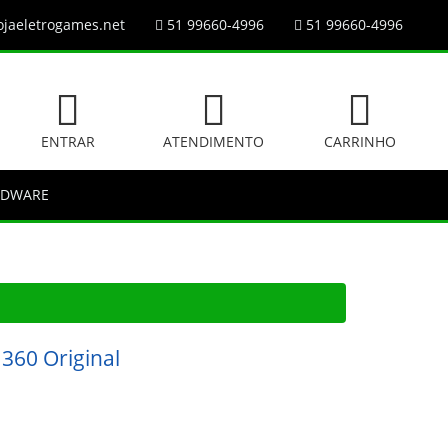
jaeletrogames.net
51 99660-4996
51 99660-4996
ENTRAR
ATENDIMENTO
CARRINHO
RDWARE
 360 Original