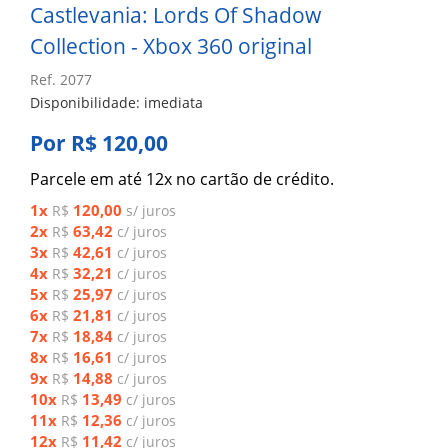
Castlevania: Lords Of Shadow
Collection - Xbox 360 original
Ref. 2077
Disponibilidade: imediata
Por R$ 120,00
Parcele em até 12x no cartão de crédito.
1x
120,00
R$
s/ juros
2x
63,42
R$
c/ juros
3x
42,61
R$
c/ juros
4x
32,21
R$
c/ juros
5x
25,97
R$
c/ juros
6x
21,81
R$
c/ juros
7x
18,84
R$
c/ juros
8x
16,61
R$
c/ juros
9x
14,88
R$
c/ juros
10x
13,49
R$
c/ juros
11x
12,36
R$
c/ juros
12x
11,42
R$
c/ juros