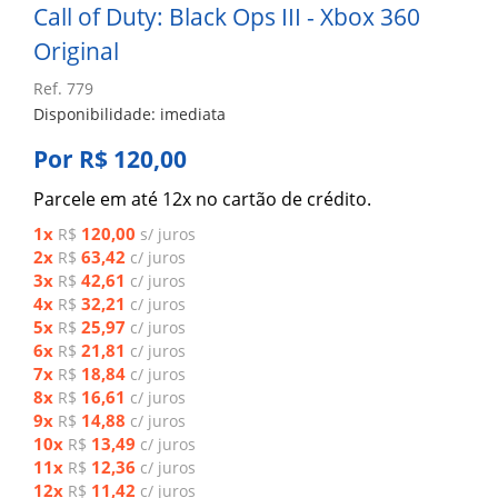
Call of Duty: Black Ops III - Xbox 360
Original
Ref. 779
Disponibilidade: imediata
Por R$ 120,00
Parcele em até 12x no cartão de crédito.
1x
120,00
R$
s/ juros
2x
63,42
R$
c/ juros
3x
42,61
R$
c/ juros
4x
32,21
R$
c/ juros
5x
25,97
R$
c/ juros
6x
21,81
R$
c/ juros
7x
18,84
R$
c/ juros
8x
16,61
R$
c/ juros
9x
14,88
R$
c/ juros
10x
13,49
R$
c/ juros
11x
12,36
R$
c/ juros
12x
11,42
R$
c/ juros