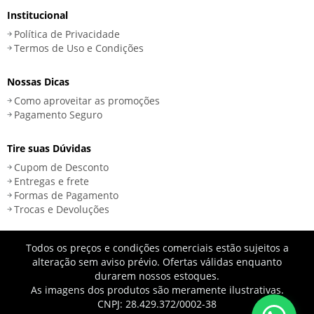
Institucional
Política de Privacidade
Termos de Uso e Condições
Nossas Dicas
Como aproveitar as promoções
Pagamento Seguro
Tire suas Dúvidas
Cupom de Desconto
Entregas e frete
Formas de Pagamento
Trocas e Devoluções
Todos os preços e condições comerciais estão sujeitos a
alteração sem aviso prévio. Ofertas válidas enquanto
durarem nossos estoques.
As imagens dos produtos são meramente ilustrativas.
CNPJ: 28.429.372/0002-38