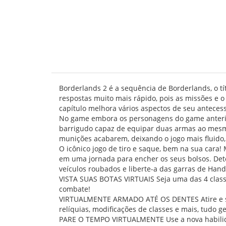
Borderlands 2 é a sequência de Borderlands, o t
respostas muito mais rápido, pois as missões e o
capítulo melhora vários aspectos de seu antecessor
No game embora os personagens do game anterior
barrigudo capaz de equipar duas armas ao mesm
munições acabarem, deixando o jogo mais fluido, 
O icônico jogo de tiro e saque, bem na sua car
em uma jornada para encher os seus bolsos. Det
veículos roubados e liberte-a das garras de Han
VISTA SUAS BOTAS VIRTUAIS Seja uma das 4 classe
combate!
VIRTUALMENTE ARMADO ATÉ OS DENTES Atire e saq
relíquias, modificações de classes e mais, tudo 
PARE O TEMPO VIRTUALMENTE Use a nova habilidad