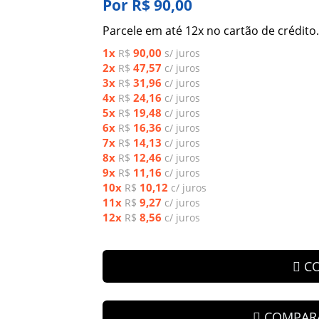
Por R$ 90,00
Parcele em até 12x no cartão de crédito.
1x
90,00
R$
s/ juros
2x
47,57
R$
c/ juros
3x
31,96
R$
c/ juros
4x
24,16
R$
c/ juros
5x
19,48
R$
c/ juros
6x
16,36
R$
c/ juros
7x
14,13
R$
c/ juros
8x
12,46
R$
c/ juros
9x
11,16
R$
c/ juros
10x
10,12
R$
c/ juros
11x
9,27
R$
c/ juros
12x
8,56
R$
c/ juros
C
COMPAR