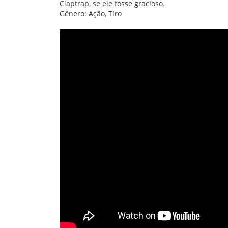
Claptrap, se ele fosse gracioso.
Gênero: Ação, Tiro