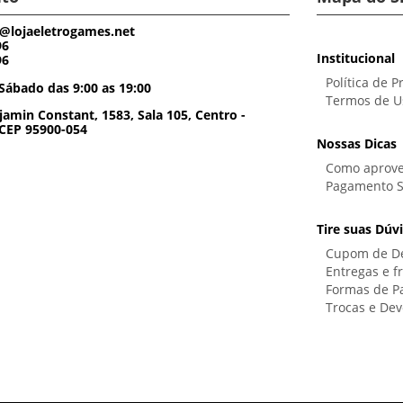
@lojaeletrogames.net
96
Institucional
96
Política de P
Sábado das 9:00 as 19:00
Termos de U
amin Constant, 1583, Sala 105, Centro -
 CEP 95900-054
Nossas Dicas
Como aprove
Pagamento 
Tire suas Dúv
Cupom de D
Entregas e f
Formas de 
Trocas e Dev