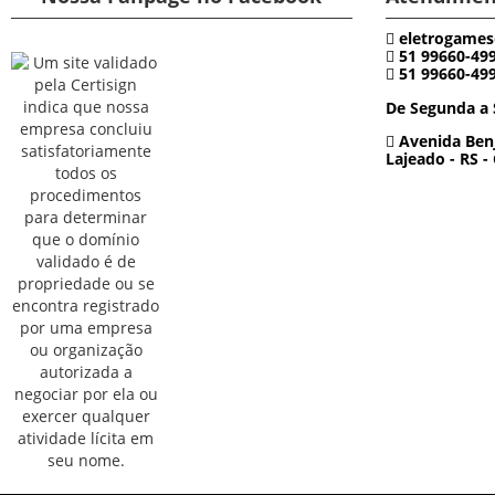
eletrogames
51 99660-49
51 99660-49
De Segunda a 
Avenida Benj
Lajeado - RS -