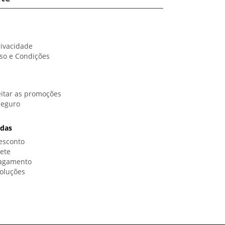
rivacidade
so e Condições
itar as promoções
Seguro
idas
esconto
rete
Pagamento
oluções