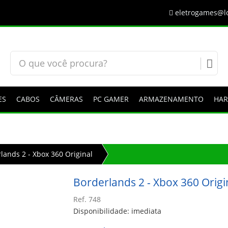
eletrogames@lo
ES
CABOS
CÂMERAS
PC GAMER
ARMAZENAMENTO
HA
lands 2 - Xbox 360 Original
Borderlands 2 - Xbox 360 Origi
Ref. 748
Disponibilidade: imediata