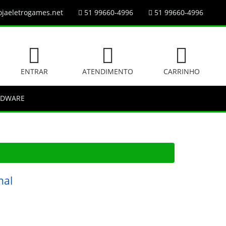
jaeletrogames.net
51 99660-4996
51 99660-4996
ENTRAR
ATENDIMENTO
CARRINHO
RDWARE
nal