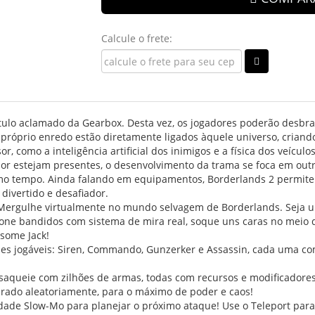
Calcule o frete:
ítulo aclamado da Gearbox. Desta vez, os jogadores poderão desb
 próprio enredo estão diretamente ligados àquele universo, criand
, como a inteligência artificial dos inimigos e a física dos veículos
 estejam presentes, o desenvolvimento da trama se foca em outr
o tempo. Ainda falando em equipamentos, Borderlands 2 permite q
divertido e desafiador.
a! Mergulhe virtualmente no mundo selvagem de Borderlands. Seja
one bandidos com sistema de mira real, soque uns caras no meio d
dsome Jack!
s jogáveis: Siren, Commando, Gunzerker e Assassin, cada uma com
ueie com zilhões de armas, todas com recursos e modificadores 
gerado aleatoriamente, para o máximo de poder e caos!
e Slow-Mo para planejar o próximo ataque! Use o Teleport para 