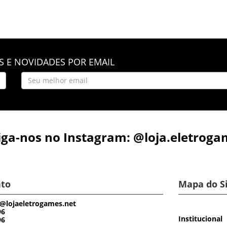
 E NOVIDADES POR EMAIL
iga-nos no Instagram: @loja.eletroga
to
Mapa do S
@lojaeletrogames.net
96
Institucional
96