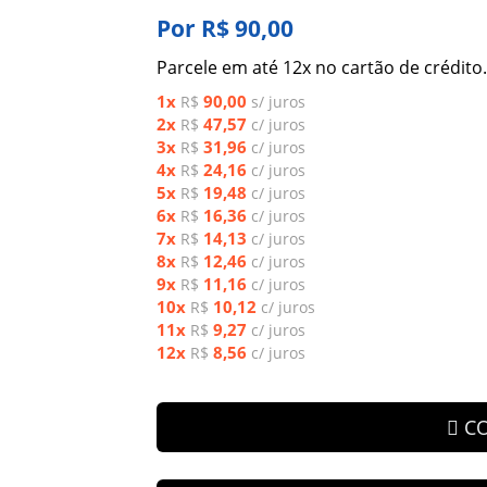
Por R$ 90,00
Parcele em até 12x no cartão de crédito.
1x
90,00
R$
s/ juros
2x
47,57
R$
c/ juros
3x
31,96
R$
c/ juros
4x
24,16
R$
c/ juros
5x
19,48
R$
c/ juros
6x
16,36
R$
c/ juros
7x
14,13
R$
c/ juros
8x
12,46
R$
c/ juros
9x
11,16
R$
c/ juros
10x
10,12
R$
c/ juros
11x
9,27
R$
c/ juros
12x
8,56
R$
c/ juros
C