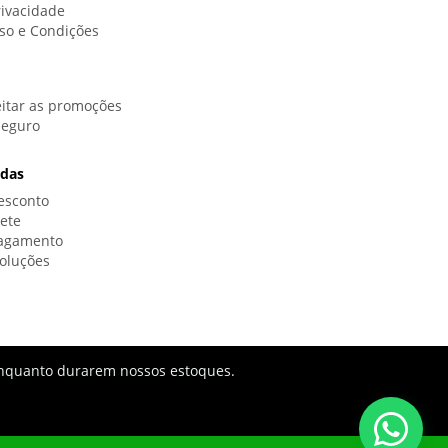
rivacidade
so e Condições
itar as promoções
Seguro
idas
esconto
rete
Pagamento
oluções
s enquanto durarem nossos estoques.