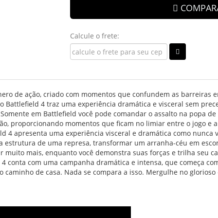
COMPAR
Calcule o frete:
gênero de ação, criado com momentos que confundem as barreiras en
, o Battlefield 4 traz uma experiência dramática e visceral sem pr
. Somente em Battlefield você pode comandar o assalto na popa d
ação, proporcionando momentos que ficam no limiar entre o jogo e a
ield 4 apresenta uma experiência visceral e dramática como nunca v
r a estrutura de uma represa, transformar um arranha-céu em esc
zer muito mais, enquanto você demonstra suas forças e trilha seu ca
d 4 conta com uma campanha dramática e intensa, que começa com
o caminho de casa. Nada se compara a isso. Mergulhe no glorioso