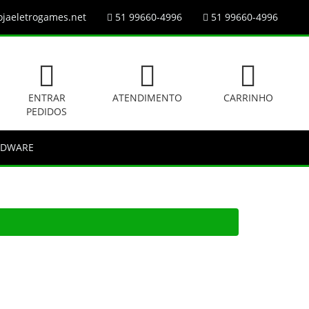
jaeletrogames.net
51 99660-4996
51 99660-4996
ENTRAR
ATENDIMENTO
CARRINHO
PEDIDOS
RDWARE
l