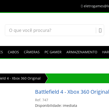
eletrogames@lo
ES
CABOS
CÂMERAS
PC GAMER
ARMAZENAMENTO
HA
field 4 - Xbox 360 Original
Battlefield 4 - Xbox 360 Origina
Ref. 747
Disponibilidade: imediata