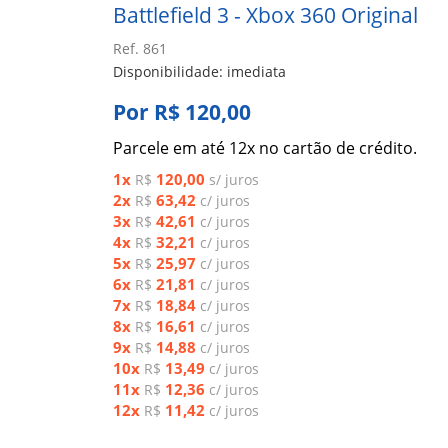
Battlefield 3 - Xbox 360 Original
Ref. 861
Disponibilidade: imediata
Por R$ 120,00
Parcele em até 12x no cartão de crédito.
1x
120,00
R$
s/ juros
2x
63,42
R$
c/ juros
3x
42,61
R$
c/ juros
4x
32,21
R$
c/ juros
5x
25,97
R$
c/ juros
6x
21,81
R$
c/ juros
7x
18,84
R$
c/ juros
8x
16,61
R$
c/ juros
9x
14,88
R$
c/ juros
10x
13,49
R$
c/ juros
11x
12,36
R$
c/ juros
12x
11,42
R$
c/ juros