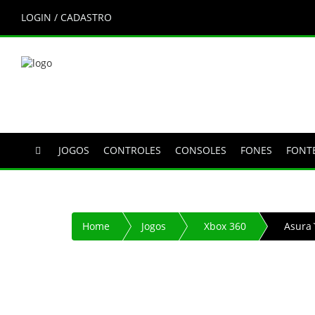
LOGIN / CADASTRO
JOGOS
CONTROLES
CONSOLES
FONES
FONT
Home
Jogos
Xbox 360
Asura`