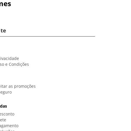
mes
ite
rivacidade
so e Condições
itar as promoções
Seguro
idas
esconto
rete
Pagamento