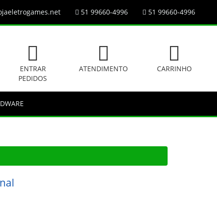
jaeletrogames.net
51 99660-4996
51 99660-4996
ENTRAR
ATENDIMENTO
CARRINHO
PEDIDOS
RDWARE
nal