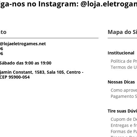
iga-nos no Instagram: @loja.eletroga
to
Mapa do S
@lojaeletrogames.net
96
Institucional
96
Política de P
Sábado das 9:00 as 19:00
Termos de U
amin Constant, 1583, Sala 105, Centro -
 CEP 95900-054
Nossas Dicas
Como aprove
Pagamento 
Tire suas Dúv
Cupom de D
Entregas e f
Formas de 