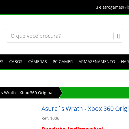
eletrogames@lo
ES
CABOS
CÂMERAS
PC GAMER
ARMAZENAMENTO
HA
s Wrath - Xbox 360 Original
Asura`s Wrath - Xbox 360 Origi
Ref. 1006