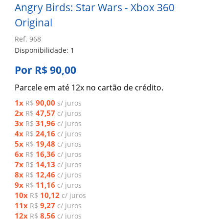
Angry Birds: Star Wars - Xbox 360
Original
Ref. 968
Disponibilidade: 1
Por R$ 90,00
Parcele em até 12x no cartão de crédito.
1x
90,00
R$
s/ juros
2x
47,57
R$
c/ juros
3x
31,96
R$
c/ juros
4x
24,16
R$
c/ juros
5x
19,48
R$
c/ juros
6x
16,36
R$
c/ juros
7x
14,13
R$
c/ juros
8x
12,46
R$
c/ juros
9x
11,16
R$
c/ juros
10x
10,12
R$
c/ juros
11x
9,27
R$
c/ juros
12x
8,56
R$
c/ juros