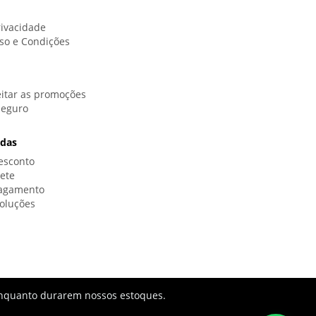
rivacidade
so e Condições
itar as promoções
Seguro
idas
esconto
rete
Pagamento
oluções
s enquanto durarem nossos estoques.