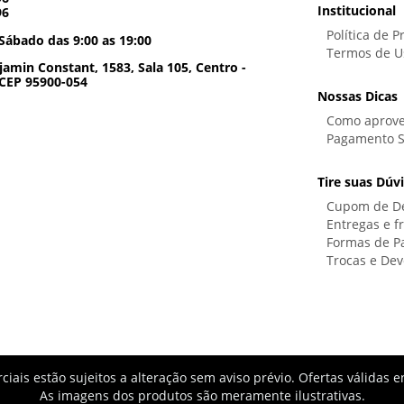
Institucional
96
Política de P
Sábado das 9:00 as 19:00
Termos de U
amin Constant, 1583, Sala 105, Centro -
 CEP 95900-054
Nossas Dicas
Como aprove
Pagamento 
Tire suas Dúv
Cupom de D
Entregas e f
Formas de 
Trocas e Dev
iais estão sujeitos a alteração sem aviso prévio. Ofertas válida
As imagens dos produtos são meramente ilustrativas.