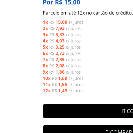
Por R$ 15,00
Parcele em até 12x no cartão de crédito.
1x
15,00
R$
s/ juros
2x
7,93
R$
c/ juros
3x
5,33
R$
c/ juros
4x
4,03
R$
c/ juros
5x
3,25
R$
c/ juros
6x
2,73
R$
c/ juros
7x
2,35
R$
c/ juros
8x
2,08
R$
c/ juros
9x
1,86
R$
c/ juros
10x
1,69
R$
c/ juros
11x
1,55
R$
c/ juros
12x
1,43
R$
c/ juros
C
COMPAR