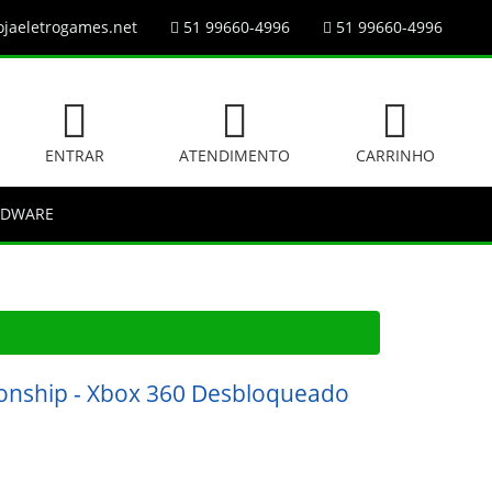
jaeletrogames.net
51 99660-4996
51 99660-4996
ENTRAR
ATENDIMENTO
CARRINHO
RDWARE
ionship - Xbox 360 Desbloqueado