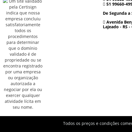
51 99660-49
De Segunda a 
Avenida Benj
Lajeado - RS -
Todos os preços e condições comerc