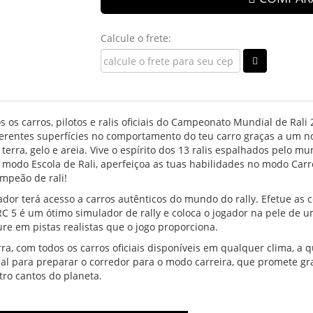
Calcule o frete:
s os carros, pilotos e ralis oficiais do Campeonato Mundial de Ral
erentes superfícies no comportamento do teu carro graças a um nov
 terra, gelo e areia. Vive o espírito dos 13 ralis espalhados pelo m
odo Escola de Rali, aperfeiçoa as tuas habilidades no modo Carrei
ampeão de rali!
ador terá acesso a carros autênticos do mundo do rally. Efetue as
C 5 é um ótimo simulador de rally e coloca o jogador na pele de u
re em pistas realistas que o jogo proporciona.
rra, com todos os carros oficiais disponíveis em qualquer clima, a 
al para preparar o corredor para o modo carreira, que promete gr
tro cantos do planeta.