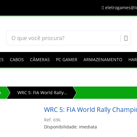
eletrogames@lo
ES
CABOS
CÂMERAS
PC GAMER
ARMAZENAMENTO
HA
o
WRC 5: FIA World Rally...
WRC 5: FIA World Rally Champ
Ref. 696
Disponibilidade: imediata