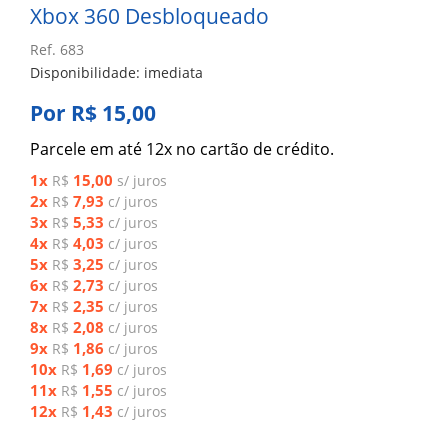
Xbox 360 Desbloqueado
Ref. 683
Disponibilidade: imediata
Por R$ 15,00
Parcele em até 12x no cartão de crédito.
1x
15,00
R$
s/ juros
2x
7,93
R$
c/ juros
3x
5,33
R$
c/ juros
4x
4,03
R$
c/ juros
5x
3,25
R$
c/ juros
6x
2,73
R$
c/ juros
7x
2,35
R$
c/ juros
8x
2,08
R$
c/ juros
9x
1,86
R$
c/ juros
10x
1,69
R$
c/ juros
11x
1,55
R$
c/ juros
12x
1,43
R$
c/ juros