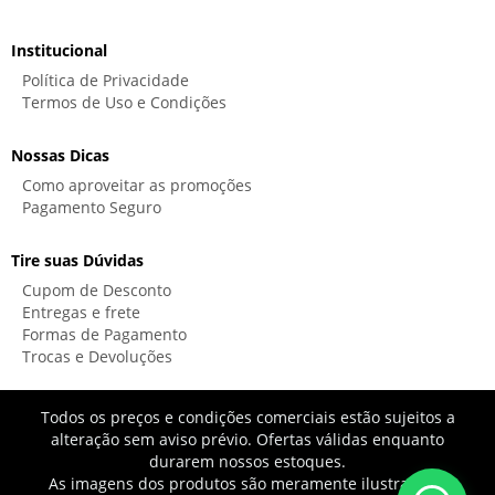
Institucional
Política de Privacidade
Termos de Uso e Condições
Nossas Dicas
Como aproveitar as promoções
Pagamento Seguro
Tire suas Dúvidas
Cupom de Desconto
Entregas e frete
Formas de Pagamento
Trocas e Devoluções
Todos os preços e condições comerciais estão sujeitos a
alteração sem aviso prévio. Ofertas válidas enquanto
durarem nossos estoques.
As imagens dos produtos são meramente ilustrativas.