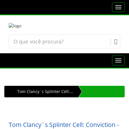
Toggl
navig
Toggl
navig
Tom Clancy`s Splinter Cell:...
Tom Clancy`s Splinter Cell: Conviction -