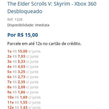
The Elder Scrolls V: Skyrim - Xbox 360
Desbloqueado
Ref. 1328
Disponibilidade: imediata
Por R$ 15,00
Parcele em até 12x no cartão de crédito.
1x
15,00
R$
s/ juros
2x
7,93
R$
c/ juros
3x
5,33
R$
c/ juros
4x
4,03
R$
c/ juros
5x
3,25
R$
c/ juros
6x
2,73
R$
c/ juros
7x
2,35
R$
c/ juros
8x
2,08
R$
c/ juros
9x
1,86
R$
c/ juros
10x
1,69
R$
c/ juros
11x
1,55
R$
c/ juros
12x
1,43
R$
c/ juros