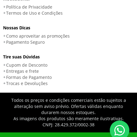
Política de Privacidade
Termos de Uso e Condições
Nossas Dicas
Como aproveitar as promoções
Pagamento Seguro
Tire suas Dúvidas
Cupom de Desconto
Entregas e frete
Formas de Pagamento
Trocas e Devoluções
Todos os preços e condições comerciais estão sujeitos a
alteração sem aviso prévio. Ofertas válidas enquanto
durarem nossos estoques.
As imagens dos produtos são meramente ilustrativas.
CNPJ: 28.429.372/0002-38