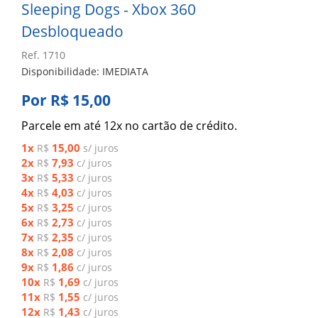
Sleeping Dogs - Xbox 360
Desbloqueado
Ref. 1710
Disponibilidade: IMEDIATA
Por R$ 15,00
Parcele em até 12x no cartão de crédito.
1x
15,00
R$
s/ juros
2x
7,93
R$
c/ juros
3x
5,33
R$
c/ juros
4x
4,03
R$
c/ juros
5x
3,25
R$
c/ juros
6x
2,73
R$
c/ juros
7x
2,35
R$
c/ juros
8x
2,08
R$
c/ juros
9x
1,86
R$
c/ juros
10x
1,69
R$
c/ juros
11x
1,55
R$
c/ juros
12x
1,43
R$
c/ juros