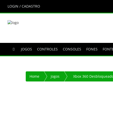
LOGIN / CADASTRO
JOGOS
CONTROLES
CONSOLES
FONES
FONT
Home
Jogos
Xbox 360 Desbloquead