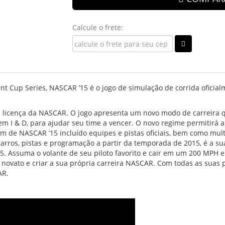
Calcule o frete:
Cup Series, NASCAR ’15 é o jogo de simulação de corrida oficialm
 licença da NASCAR. O jogo apresenta um novo modo de carreira q
 em I & D, para ajudar seu time a vencer. O novo regime permitirá a
lém de NASCAR ’15 incluído equipes e pistas oficiais, bem como mult
rros, pistas e programação a partir da temporada de 2015, é a sua
. Assuma o volante de seu piloto favorito e cair em um 200 MPH 
ovato e criar a sua própria carreira NASCAR. Com todas as suas pe
AR.