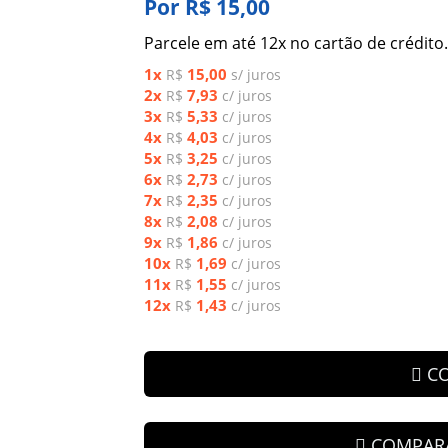
Por R$ 15,00
Parcele em até 12x no cartão de crédito.
1x
15,00
R$
s/ juros
2x
7,93
R$
c/ juros
3x
5,33
R$
c/ juros
4x
4,03
R$
c/ juros
5x
3,25
R$
c/ juros
6x
2,73
R$
c/ juros
7x
2,35
R$
c/ juros
8x
2,08
R$
c/ juros
9x
1,86
R$
c/ juros
10x
1,69
R$
c/ juros
11x
1,55
R$
c/ juros
12x
1,43
R$
c/ juros
C
COMPAR