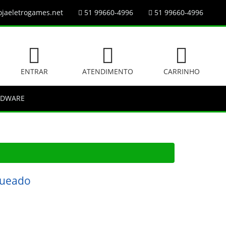
jaeletrogames.net
51 99660-4996
51 99660-4996
ENTRAR
ATENDIMENTO
CARRINHO
RDWARE
queado