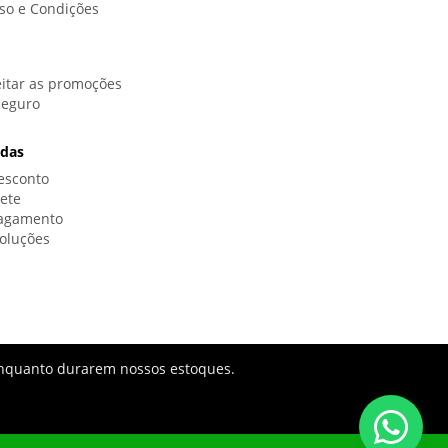
so e Condições
itar as promoções
Seguro
idas
esconto
rete
Pagamento
oluções
s enquanto durarem nossos estoques.