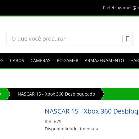
eletrogames@lo
ES
CABOS
CÂMERAS
PC GAMER
ARMAZENAMENTO
HA
o
NASCAR 15 - Xbox 360 Desbloqueado
NASCAR 15 - Xbox 360 Desblo
Ref. 679
Disponibilidade: imediata