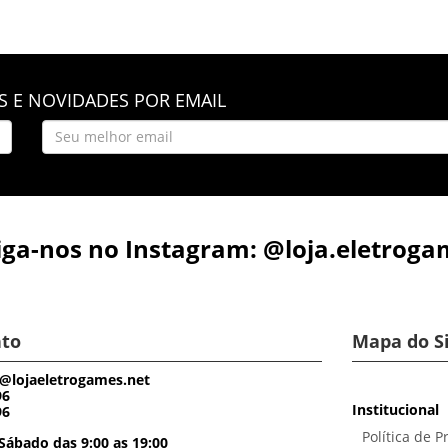
 E NOVIDADES POR EMAIL
iga-nos no Instagram: @loja.eletroga
to
Mapa do S
@lojaeletrogames.net
96
Institucional
96
Política de P
Sábado das 9:00 as 19:00