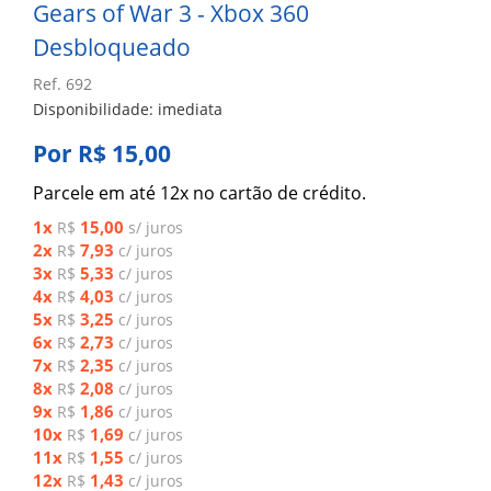
Gears of War 3 - Xbox 360
Desbloqueado
Ref. 692
Disponibilidade: imediata
Por R$ 15,00
Parcele em até 12x no cartão de crédito.
1x
15,00
R$
s/ juros
2x
7,93
R$
c/ juros
3x
5,33
R$
c/ juros
4x
4,03
R$
c/ juros
5x
3,25
R$
c/ juros
6x
2,73
R$
c/ juros
7x
2,35
R$
c/ juros
8x
2,08
R$
c/ juros
9x
1,86
R$
c/ juros
10x
1,69
R$
c/ juros
11x
1,55
R$
c/ juros
12x
1,43
R$
c/ juros