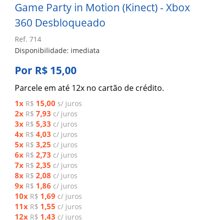
Game Party in Motion (Kinect) - Xbox
360 Desbloqueado
Ref. 714
Disponibilidade: imediata
Por R$ 15,00
Parcele em até 12x no cartão de crédito.
1x
15,00
R$
s/ juros
2x
7,93
R$
c/ juros
3x
5,33
R$
c/ juros
4x
4,03
R$
c/ juros
5x
3,25
R$
c/ juros
6x
2,73
R$
c/ juros
7x
2,35
R$
c/ juros
8x
2,08
R$
c/ juros
9x
1,86
R$
c/ juros
10x
1,69
R$
c/ juros
11x
1,55
R$
c/ juros
12x
1,43
R$
c/ juros