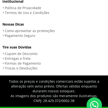
Institucional
Política de Privacidade
Termos de Uso e Condições
Nossas Dicas
Como aproveitar as promoções
Pagamento Seguro
Tire suas Dúvidas
Cupom de Desconto
Entregas e frete
Formas de Pagamento
Trocas e Devoluções
Todos os preços e condições comerciais estão sujeitos a
alteração sem aviso prévio. Ofertas válidas enquanto
durarem nossos estoques.
As imagens dos produtos são meramente ilustrativas.
CNPJ: 28.429.372/0002-38