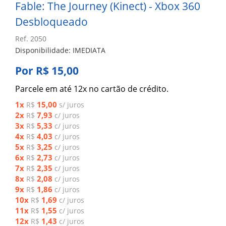
Fable: The Journey (Kinect) - Xbox 360
Desbloqueado
Ref. 2050
Disponibilidade: IMEDIATA
Por R$ 15,00
Parcele em até 12x no cartão de crédito.
1x
15,00
R$
s/ juros
2x
7,93
R$
c/ juros
3x
5,33
R$
c/ juros
4x
4,03
R$
c/ juros
5x
3,25
R$
c/ juros
6x
2,73
R$
c/ juros
7x
2,35
R$
c/ juros
8x
2,08
R$
c/ juros
9x
1,86
R$
c/ juros
10x
1,69
R$
c/ juros
11x
1,55
R$
c/ juros
12x
1,43
R$
c/ juros