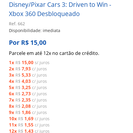
Disney/Pixar Cars 3: Driven to Win -
Xbox 360 Desbloqueado
Ref. 662
Disponibilidade: imediata
Por R$ 15,00
Parcele em até 12x no cartão de crédito.
1x
15,00
R$
s/ juros
2x
7,93
R$
c/ juros
3x
5,33
R$
c/ juros
4x
4,03
R$
c/ juros
5x
3,25
R$
c/ juros
6x
2,73
R$
c/ juros
7x
2,35
R$
c/ juros
8x
2,08
R$
c/ juros
9x
1,86
R$
c/ juros
10x
1,69
R$
c/ juros
11x
1,55
R$
c/ juros
12x
1,43
R$
c/ juros