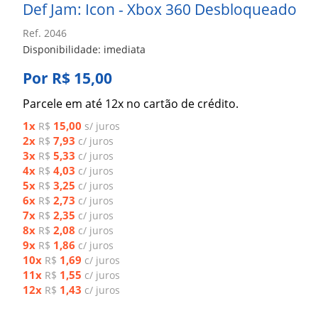
Def Jam: Icon - Xbox 360 Desbloqueado
Ref. 2046
Disponibilidade: imediata
Por R$ 15,00
Parcele em até 12x no cartão de crédito.
1x
15,00
R$
s/ juros
2x
7,93
R$
c/ juros
3x
5,33
R$
c/ juros
4x
4,03
R$
c/ juros
5x
3,25
R$
c/ juros
6x
2,73
R$
c/ juros
7x
2,35
R$
c/ juros
8x
2,08
R$
c/ juros
9x
1,86
R$
c/ juros
10x
1,69
R$
c/ juros
11x
1,55
R$
c/ juros
12x
1,43
R$
c/ juros