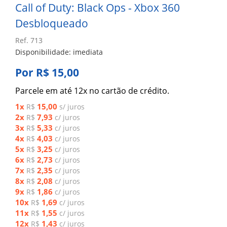
Call of Duty: Black Ops - Xbox 360
Desbloqueado
Ref. 713
Disponibilidade: imediata
Por R$ 15,00
Parcele em até 12x no cartão de crédito.
1x
15,00
R$
s/ juros
2x
7,93
R$
c/ juros
3x
5,33
R$
c/ juros
4x
4,03
R$
c/ juros
5x
3,25
R$
c/ juros
6x
2,73
R$
c/ juros
7x
2,35
R$
c/ juros
8x
2,08
R$
c/ juros
9x
1,86
R$
c/ juros
10x
1,69
R$
c/ juros
11x
1,55
R$
c/ juros
12x
1,43
R$
c/ juros