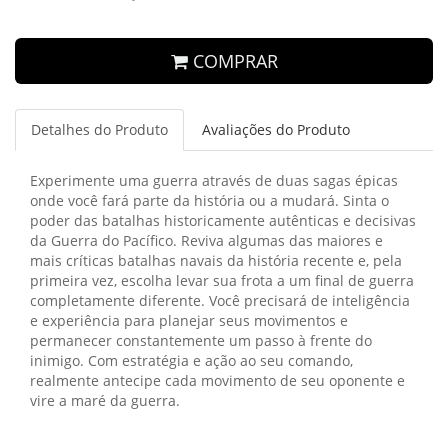
COMPRAR
Detalhes do Produto
Avaliações do Produto
Experimente uma guerra através de duas sagas épicas
onde você fará parte da história ou a mudará. Sinta o
poder das batalhas historicamente autênticas e decisivas
da Guerra do Pacífico. Reviva algumas das maiores e
mais críticas batalhas navais da história recente e, pela
primeira vez, escolha levar sua frota a um final de guerra
completamente diferente. Você precisará de inteligência
e experiência para planejar seus movimentos e
permanecer constantemente um passo à frente do
inimigo. Com estratégia e ação ao seu comando,
realmente antecipe cada movimento de seu oponente e
vire a maré da guerra.