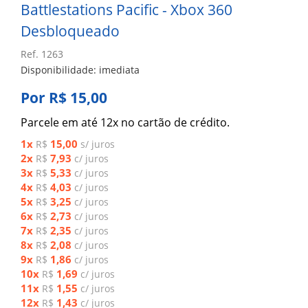
Battlestations Pacific - Xbox 360
Desbloqueado
Ref. 1263
Disponibilidade: imediata
Por R$ 15,00
Parcele em até 12x no cartão de crédito.
1x
15,00
R$
s/ juros
2x
7,93
R$
c/ juros
3x
5,33
R$
c/ juros
4x
4,03
R$
c/ juros
5x
3,25
R$
c/ juros
6x
2,73
R$
c/ juros
7x
2,35
R$
c/ juros
8x
2,08
R$
c/ juros
9x
1,86
R$
c/ juros
10x
1,69
R$
c/ juros
11x
1,55
R$
c/ juros
12x
1,43
R$
c/ juros