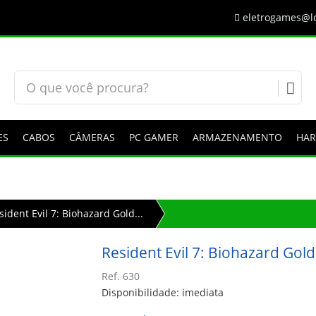
eletrogames@lo
ES
CABOS
CÂMERAS
PC GAMER
ARMAZENAMENTO
HA
sident Evil 7: Biohazard Gold...
Resident Evil 7: Biohazard Gold
Ref. 630
Disponibilidade: imediata