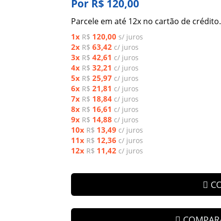
Por R$ 120,00
Parcele em até 12x no cartão de crédito.
1x
120,00
R$
s/ juros
2x
63,42
R$
c/ juros
3x
42,61
R$
c/ juros
4x
32,21
R$
c/ juros
5x
25,97
R$
c/ juros
6x
21,81
R$
c/ juros
7x
18,84
R$
c/ juros
8x
16,61
R$
c/ juros
9x
14,88
R$
c/ juros
10x
13,49
R$
c/ juros
11x
12,36
R$
c/ juros
12x
11,42
R$
c/ juros
C
COMPAR