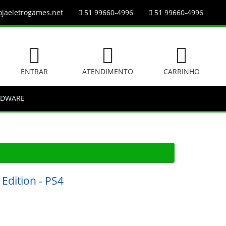
jaeletrogames.net
51 99660-4996
51 99660-4996
ENTRAR
ATENDIMENTO
CARRINHO
RDWARE
 Edition - PS4