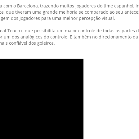
ria com o Barcelona, trazendo muitos jogadores do time espanhol,
icos, que tiveram uma grande melhoria se comparado ao seu antece
agem dos jogadores para uma melhor percepção visual.
Touch+, que possibilita um maior controle de todas as partes do
or um dos analógicos do controle. E também no direcionamento da 
ais confiável dos goleiros.