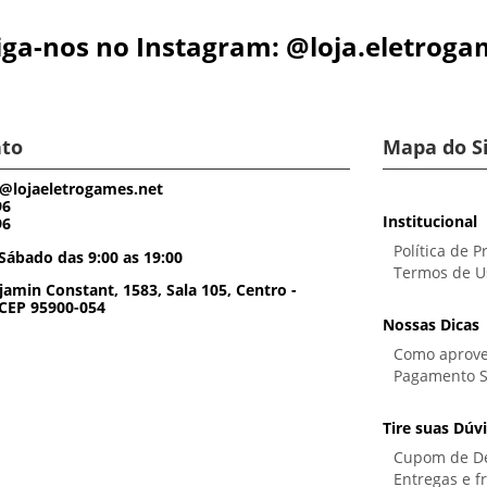
iga-nos no Instagram: @loja.eletroga
to
Mapa do S
@lojaeletrogames.net
96
Institucional
96
Política de P
Sábado das 9:00 as 19:00
Termos de U
amin Constant, 1583, Sala 105, Centro -
 CEP 95900-054
Nossas Dicas
Como aprove
Pagamento 
Tire suas Dúv
Cupom de D
Entregas e f