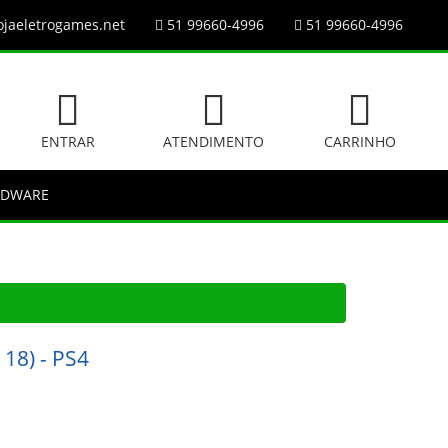
jaeletrogames.net
51 99660-4996
51 99660-4996
ENTRAR
ATENDIMENTO
CARRINHO
RDWARE
 18) - PS4