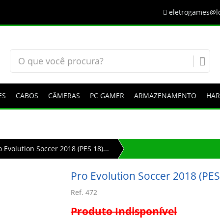
eletrogames@lo
ES
CABOS
CÂMERAS
PC GAMER
ARMAZENAMENTO
HA
o Evolution Soccer 2018 (PES 18)...
Pro Evolution Soccer 2018 (PES
Ref. 472
Produto Indisponível