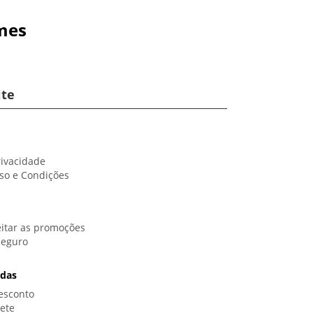
mes
ite
rivacidade
so e Condições
itar as promoções
Seguro
idas
esconto
rete