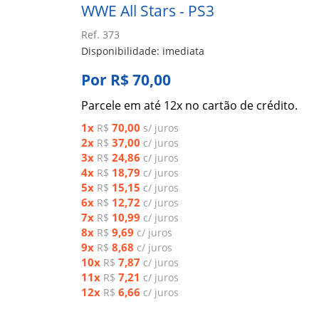
WWE All Stars - PS3
Ref. 373
Disponibilidade: imediata
Por R$ 70,00
Parcele em até 12x no cartão de crédito.
1x
70,00
R$
s/ juros
2x
37,00
R$
c/ juros
3x
24,86
R$
c/ juros
4x
18,79
R$
c/ juros
5x
15,15
R$
c/ juros
6x
12,72
R$
c/ juros
7x
10,99
R$
c/ juros
8x
9,69
R$
c/ juros
9x
8,68
R$
c/ juros
10x
7,87
R$
c/ juros
11x
7,21
R$
c/ juros
12x
6,66
R$
c/ juros