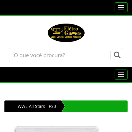
Toggl
navig
Toggl
navig
WWE All Stars - PS3