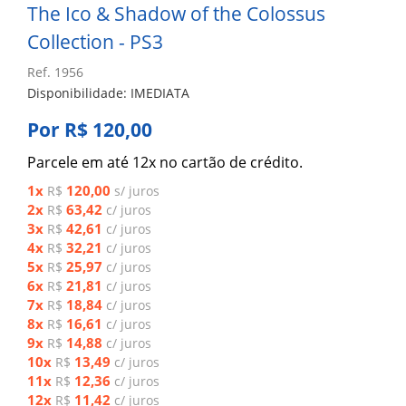
The Ico & Shadow of the Colossus
Collection - PS3
Ref. 1956
Disponibilidade: IMEDIATA
Por R$ 120,00
Parcele em até 12x no cartão de crédito.
1x
120,00
R$
s/ juros
2x
63,42
R$
c/ juros
3x
42,61
R$
c/ juros
4x
32,21
R$
c/ juros
5x
25,97
R$
c/ juros
6x
21,81
R$
c/ juros
7x
18,84
R$
c/ juros
8x
16,61
R$
c/ juros
9x
14,88
R$
c/ juros
10x
13,49
R$
c/ juros
11x
12,36
R$
c/ juros
12x
11,42
R$
c/ juros