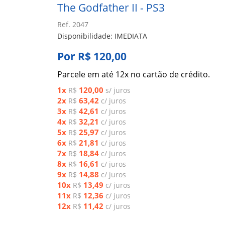
The Godfather II - PS3
Ref. 2047
Disponibilidade: IMEDIATA
Por R$ 120,00
Parcele em até 12x no cartão de crédito.
1x
120,00
R$
s/ juros
2x
63,42
R$
c/ juros
3x
42,61
R$
c/ juros
4x
32,21
R$
c/ juros
5x
25,97
R$
c/ juros
6x
21,81
R$
c/ juros
7x
18,84
R$
c/ juros
8x
16,61
R$
c/ juros
9x
14,88
R$
c/ juros
10x
13,49
R$
c/ juros
11x
12,36
R$
c/ juros
12x
11,42
R$
c/ juros