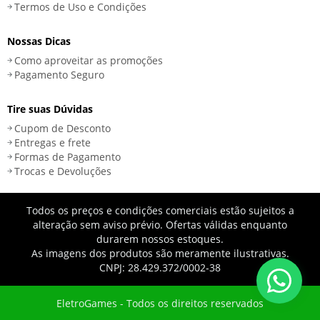
Termos de Uso e Condições
Nossas Dicas
Como aproveitar as promoções
Pagamento Seguro
Tire suas Dúvidas
Cupom de Desconto
Entregas e frete
Formas de Pagamento
Trocas e Devoluções
Todos os preços e condições comerciais estão sujeitos a
alteração sem aviso prévio. Ofertas válidas enquanto
durarem nossos estoques.
As imagens dos produtos são meramente ilustrativas.
CNPJ: 28.429.372/0002-38
EletroGames - Todos os direitos reservados