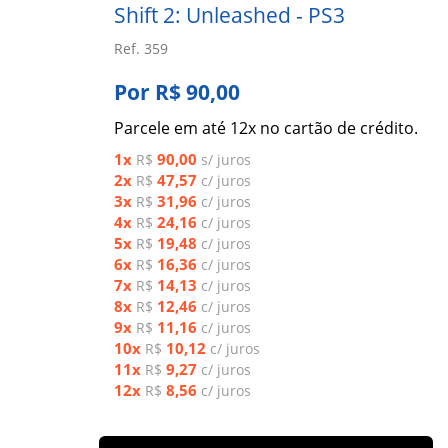
Shift 2: Unleashed - PS3
Ref. 359
Por R$ 90,00
Parcele em até 12x no cartão de crédito.
1x
90,00
R$
s/ juros
2x
47,57
R$
c/ juros
3x
31,96
R$
c/ juros
4x
24,16
R$
c/ juros
5x
19,48
R$
c/ juros
6x
16,36
R$
c/ juros
7x
14,13
R$
c/ juros
8x
12,46
R$
c/ juros
9x
11,16
R$
c/ juros
10x
10,12
R$
c/ juros
11x
9,27
R$
c/ juros
12x
8,56
R$
c/ juros