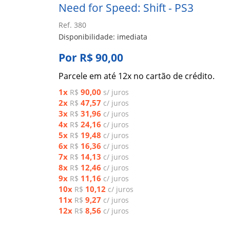
Need for Speed: Shift - PS3
Ref. 380
Disponibilidade: imediata
Por R$ 90,00
Parcele em até 12x no cartão de crédito.
1x
90,00
R$
s/ juros
2x
47,57
R$
c/ juros
3x
31,96
R$
c/ juros
4x
24,16
R$
c/ juros
5x
19,48
R$
c/ juros
6x
16,36
R$
c/ juros
7x
14,13
R$
c/ juros
8x
12,46
R$
c/ juros
9x
11,16
R$
c/ juros
10x
10,12
R$
c/ juros
11x
9,27
R$
c/ juros
12x
8,56
R$
c/ juros