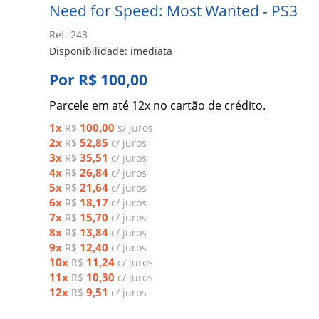
Need for Speed: Most Wanted - PS3
Ref. 243
Disponibilidade: imediata
Por R$ 100,00
Parcele em até 12x no cartão de crédito.
1x
100,00
R$
s/ juros
2x
52,85
R$
c/ juros
3x
35,51
R$
c/ juros
4x
26,84
R$
c/ juros
5x
21,64
R$
c/ juros
6x
18,17
R$
c/ juros
7x
15,70
R$
c/ juros
8x
13,84
R$
c/ juros
9x
12,40
R$
c/ juros
10x
11,24
R$
c/ juros
11x
10,30
R$
c/ juros
12x
9,51
R$
c/ juros