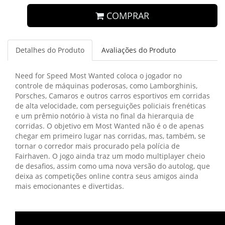
COMPRAR
Detalhes do Produto
Avaliações do Produto
Need for Speed Most Wanted coloca o jogador no
controle de máquinas poderosas, como Lamborghinis,
Porsches, Camaros e outros carros esportivos em corridas
de alta velocidade, com perseguições policiais frenéticas
e um prêmio notório à vista no final da hierarquia de
corridas. O objetivo em Most Wanted não é o de apenas
chegar em primeiro lugar nas corridas, mas, também, se
tornar o corredor mais procurado pela polícia de
Fairhaven. O jogo ainda traz um modo multiplayer cheio
de desafios, assim como uma nova versão do autolog, que
deixa as competições online contra seus amigos ainda
mais emocionantes e divertidas.