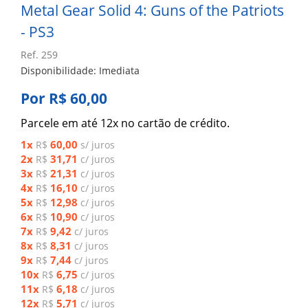
Metal Gear Solid 4: Guns of the Patriots
- PS3
Ref. 259
Disponibilidade: Imediata
Por R$ 60,00
Parcele em até 12x no cartão de crédito.
1x
60,00
R$
s/ juros
2x
31,71
R$
c/ juros
3x
21,31
R$
c/ juros
4x
16,10
R$
c/ juros
5x
12,98
R$
c/ juros
6x
10,90
R$
c/ juros
7x
9,42
R$
c/ juros
8x
8,31
R$
c/ juros
9x
7,44
R$
c/ juros
10x
6,75
R$
c/ juros
11x
6,18
R$
c/ juros
12x
5,71
R$
c/ juros