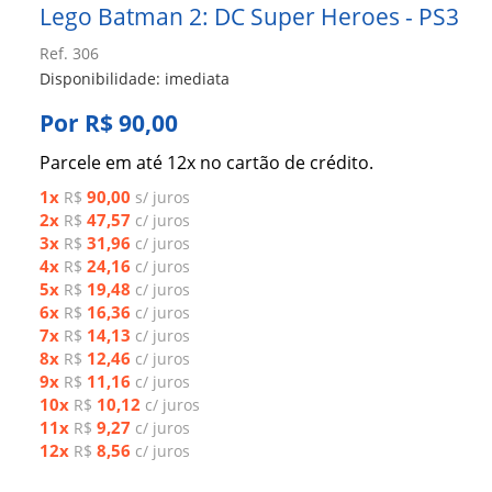
Lego Batman 2: DC Super Heroes - PS3
Ref. 306
Disponibilidade: imediata
Por R$ 90,00
Parcele em até 12x no cartão de crédito.
1x
90,00
R$
s/ juros
2x
47,57
R$
c/ juros
3x
31,96
R$
c/ juros
4x
24,16
R$
c/ juros
5x
19,48
R$
c/ juros
6x
16,36
R$
c/ juros
7x
14,13
R$
c/ juros
8x
12,46
R$
c/ juros
9x
11,16
R$
c/ juros
10x
10,12
R$
c/ juros
11x
9,27
R$
c/ juros
12x
8,56
R$
c/ juros