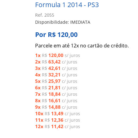
Formula 1 2014 - PS3
Ref. 2055
Disponibilidade: IMEDIATA
Por R$ 120,00
Parcele em até 12x no cartão de crédito.
1x
120,00
R$
s/ juros
2x
63,42
R$
c/ juros
3x
42,61
R$
c/ juros
4x
32,21
R$
c/ juros
5x
25,97
R$
c/ juros
6x
21,81
R$
c/ juros
7x
18,84
R$
c/ juros
8x
16,61
R$
c/ juros
9x
14,88
R$
c/ juros
10x
13,49
R$
c/ juros
11x
12,36
R$
c/ juros
12x
11,42
R$
c/ juros