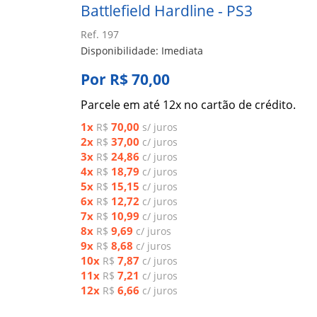
Battlefield Hardline - PS3
Ref. 197
Disponibilidade: Imediata
Por R$ 70,00
Parcele em até 12x no cartão de crédito.
1x
70,00
R$
s/ juros
2x
37,00
R$
c/ juros
3x
24,86
R$
c/ juros
4x
18,79
R$
c/ juros
5x
15,15
R$
c/ juros
6x
12,72
R$
c/ juros
7x
10,99
R$
c/ juros
8x
9,69
R$
c/ juros
9x
8,68
R$
c/ juros
10x
7,87
R$
c/ juros
11x
7,21
R$
c/ juros
12x
6,66
R$
c/ juros