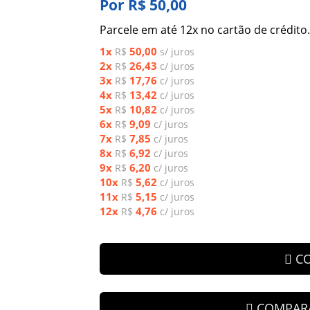
Por R$ 50,00
Parcele em até 12x no cartão de crédito.
1x
50,00
R$
s/ juros
2x
26,43
R$
c/ juros
3x
17,76
R$
c/ juros
4x
13,42
R$
c/ juros
5x
10,82
R$
c/ juros
6x
9,09
R$
c/ juros
7x
7,85
R$
c/ juros
8x
6,92
R$
c/ juros
9x
6,20
R$
c/ juros
10x
5,62
R$
c/ juros
11x
5,15
R$
c/ juros
12x
4,76
R$
c/ juros
C
COMPAR