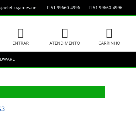
jaeletrogames.net
51 99660-4996
51 99660-4996
ENTRAR
ATENDIMENTO
CARRINHO
RDWARE
S3