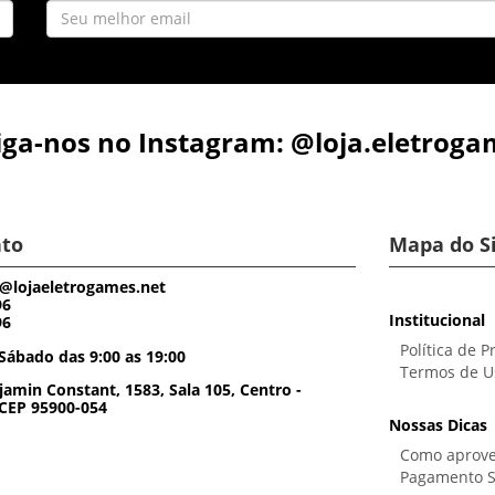
iga-nos no Instagram: @loja.eletroga
to
Mapa do S
@lojaeletrogames.net
96
Institucional
96
Política de P
Sábado das 9:00 as 19:00
Termos de U
amin Constant, 1583, Sala 105, Centro -
 CEP 95900-054
Nossas Dicas
Como aprove
Pagamento 