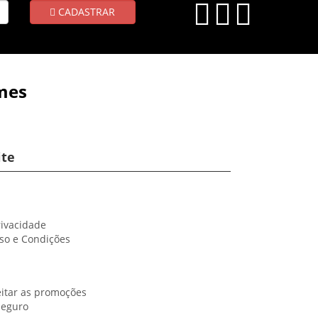
CADASTRAR
mes
ite
rivacidade
so e Condições
itar as promoções
Seguro