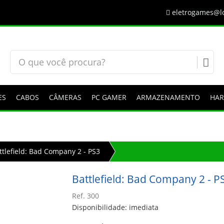
eletrogames@lo
ES
CABOS
CÂMERAS
PC GAMER
ARMAZENAMENTO
HA
ttlefield: Bad Company 2 - PS3
Battlefield: Bad Company 2 - P
Ref. 300
Disponibilidade: imediata