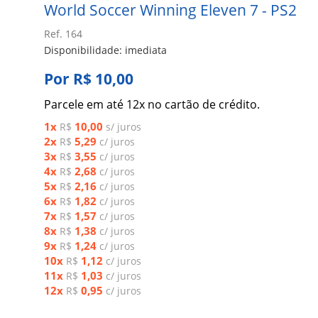
World Soccer Winning Eleven 7 - PS2
Ref. 164
Disponibilidade: imediata
Por R$ 10,00
Parcele em até 12x no cartão de crédito.
1x
10,00
R$
s/ juros
2x
5,29
R$
c/ juros
3x
3,55
R$
c/ juros
4x
2,68
R$
c/ juros
5x
2,16
R$
c/ juros
6x
1,82
R$
c/ juros
7x
1,57
R$
c/ juros
8x
1,38
R$
c/ juros
9x
1,24
R$
c/ juros
10x
1,12
R$
c/ juros
11x
1,03
R$
c/ juros
12x
0,95
R$
c/ juros