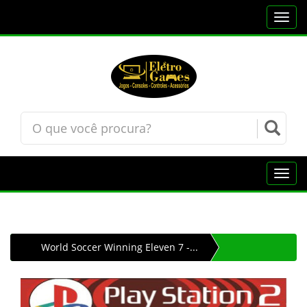
Toggl
navig
Toggl
navig
World Soccer Winning Eleven 7 -...